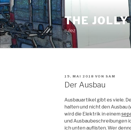
Zum
Inhalt
THE JOLLY
springen
rulez
VERÖFFENTLICHT
19. MAI 2018
VON
SAM
AM
Der Ausbau
Ausbauartikel gibt es viele. D
halten und nicht den Ausbau 
wird die Elektrik in einem
sepa
und Ausbaubeschreibungen ic
ich unten auflisten. Wer denn