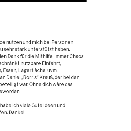
nce nutzen und mich bei Personen
u sehr stark unterstützt haben.
len Dank für die Mithilfe, immer Chaos
eschränkt nutzbare Einfahrt,
 Essen, Lagerfläche, uvm.
 Daniel „Borris“ Krauß, der bei den
eteiligt war. Ohne dich wäre das
geworden.
habe ich viele Gute Ideen und
fen. Danke!