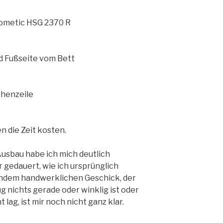
ometic HSG 2370 R
d Fußseite vom Bett
chenzeile
n die Zeit kosten.
Ausbau habe ich mich deutlich
er gedauert, wie ich ursprünglich
endem handwerklichen Geschick, der
g nichts gerade oder winklig ist oder
ag, ist mir noch nicht ganz klar.