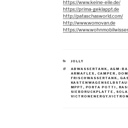
https://www.keine-eile.de/
https://prima-geklappt.de
http://pataschasworld.com/
http://www.womovan.de
https://www.wohnmobilwissen
KATEGORIEN
JOLLY
SCHLAGWÖRTER
ABWASSERTANK
,
AGM-BA
ARMAFLEX
,
CAMPER
,
DOM
FRISCHWASSERTANK
,
GA
KASTENWAGENSELBSTAU
MPPT
,
PORTA POTTI
,
RAS
SIEBDRUCKPLATTE
,
SOL
VICTRONENERGY.VICTRO