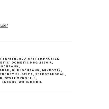
.de/
TTERIEN
,
ALU-SYSTEMPROFILE
,
ETIC
,
DOMETIC HSG 2370 R
,
SSCHRANK
,
SBAU
,
KÜHLSCHRANK
,
MIKROTIK
,
PBERRY PI
,
SEITZ
,
SELBSTAUSBAU
,
AR
,
SYSTEMPROFILE
,
N ENERGY
,
WOHNMOBIL