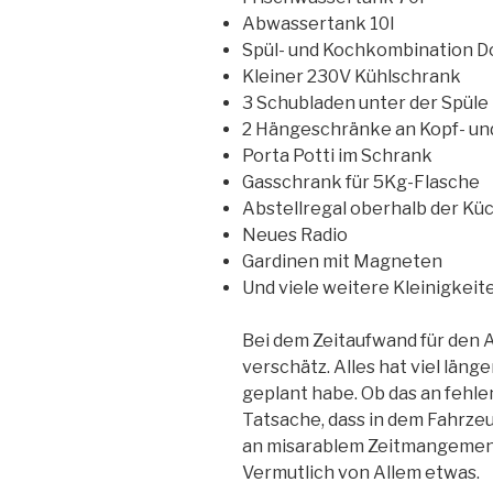
Abwassertank 10l
Spül- und Kochkombination D
Kleiner 230V Kühlschrank
3 Schubladen unter der Spüle
2 Hängeschränke an Kopf- un
Porta Potti im Schrank
Gasschrank für 5Kg-Flasche
Abstellregal oberhalb der Kü
Neues Radio
Gardinen mit Magneten
Und viele weitere Kleinigkeite
Bei dem Zeitaufwand für den 
verschätz. Alles hat viel läng
geplant habe. Ob das an fehl
Tatsache, dass in dem Fahrzeu
an misarablem Zeitmangement l
Vermutlich von Allem etwas.