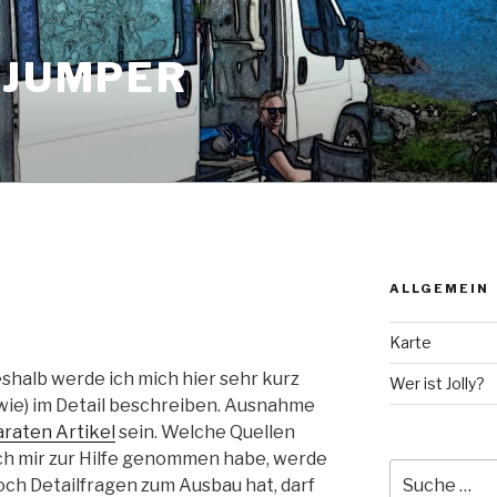
 JUMPER
ALLGEMEIN
Karte
eshalb werde ich mich hier sehr kurz
Wer ist Jolly?
(wie) im Detail beschreiben. Ausnahme
raten Artikel
sein. Welche Quellen
h mir zur Hilfe genommen habe, werde
Suche
och Detailfragen zum Ausbau hat, darf
nach: