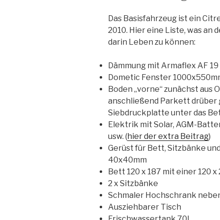
Das Basisfahrzeug ist ein Cit
2010. Hier eine Liste, was an
darin Leben zu können:
Dämmung mit Armaflex AF 19
Dometic Fenster 1000x550mm
Boden „vorne“ zunächst aus 
anschließend Parkett drüber 
Siebdruckplatte unter das Be
Elektrik mit Solar, AGM-Batter
usw. (
hier der extra Beitrag
)
Gerüst für Bett, Sitzbänke u
40x40mm
Bett 120 x 187 mit einer 120 x
2 x Sitzbänke
Schmaler Hochschrank neben 
Ausziehbarer Tisch
Frischwassertank 70l