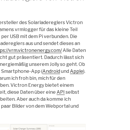
Hersteller des Solarladereglers Victron
mens vrmlogger für das kleine Teil
t per USB mit dem Pi verbunden. Die
Ladereglers aus und sendet dieses an
ps://vrm.victronenergy.com/
Alle Daten
ht gut präsentiert. Dadurch lässt sich
energiemäßig unserem Jolly so geht. Ob
e Smartphone-App (
Android
und
Apple
).
rum ich froh bin, mich für den
ben. Victron Energy bietet einem
eit, diese Daten über eine
API
selbst
rbeiten. Aber auch da komme ich
n paar Bilder von dem Webportal und