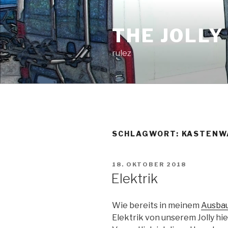
Zum
Inhalt
THE JOLLY
springen
rulez
SCHLAGWORT:
KASTENW
VERÖFFENTLICHT
18. OKTOBER 2018
AM
Elektrik
Wie bereits in meinem
Ausbau
Elektrik von unserem Jolly hi