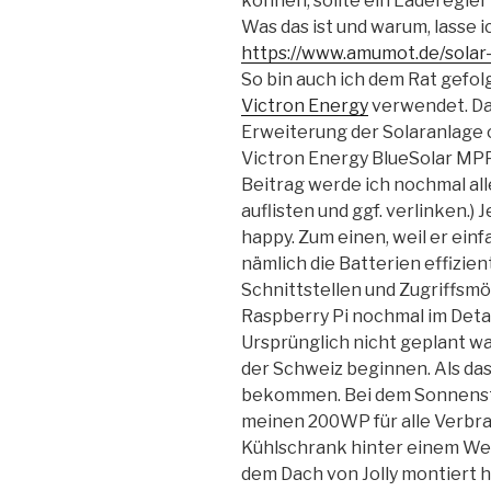
können, sollte ein Laderegl
Was das ist und warum, lasse i
https://www.amumot.de/solar
So bin auch ich dem Rat gefo
Victron Energy
verwendet. Da 
Erweiterung der Solaranlage o
Victron Energy BlueSolar MPP
Beitrag werde ich nochmal a
auflisten und ggf. verlinken.) 
happy. Zum einen, weil er einf
nämlich die Batterien effizie
Schnittstellen und Zugriffsmö
Raspberry Pi nochmal im Deta
Ursprünglich nicht geplant war,
der Schweiz beginnen. Als das
bekommen. Bei dem Sonnenstan
meinen 200WP für alle Verbra
Kühlschrank hinter einem Wec
dem Dach von Jolly montiert h