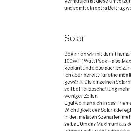
Vermutlich ist diese Umsetzun
und somit ein extra Beitrag we
Solar
Beginnen wir mit dem Thema So
100WP ( Watt Peak – also Maxi
geplant und diese auch so zu
ich aber bereits für eine mö
gewählt. Die einzelnen Solarm
soll bei Teilabschattung mehr 
weniger Zellen.
Egal wo man sich in das Thema 
Wichtigkeit des Solarladereg
in den meisten Szenarien mehr
selbst. Um das Maximum aus 