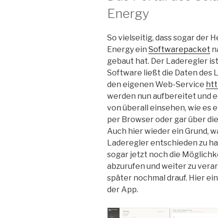
Energy
So vielseitig, dass sogar der 
Energy ein
Softwarepacket
na
gebaut hat. Der Laderegler is
Software ließt die Daten des 
den eigenen Web-Service
htt
werden nun aufbereitet und ec
von überall einsehen, wie es 
per Browser oder gar über di
Auch hier wieder ein Grund, wa
Laderegler entschieden zu ha
sogar jetzt noch die Möglichk
abzurufen und weiter zu vera
später nochmal drauf. Hier ei
der App.