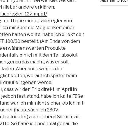
er vom Typ MPPT verwendet werden.
Albanien 3.10. 
ch lieber andere erklären.
-laderegler-12v-mppt/
lgt und habe einen Laderegler von
ich mir aber die Möglichkeit einer
ffen halten wollte, habe ich direkt den
T 100/30 bestellt. (Am Ende von dem
lle erwähnenswerten Produkte
Jedenfalls bin ich mit dem Teil absolut
ach genau das macht, was er soll,
nt laden. Aber auch wegen der
glichkeiten, worauf ich später beim
il drauf eingehen werde.
 dass wir den Trip direkt im April in
 jedoch fest stand, habe ich kalte Füße
d war ich mir nicht sicher, ob ich mit
ucher (hauptsächlich 230V-
hselrichter) ausreichend Silizium auf
atte. So habe ich nochmal genau die