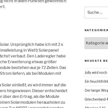
g nicht in allen Punkten gewöhnlich
rt.
Suche
nach:
KATEGORIE
Kategorien
lar. Ursprünglich habe ich mit 2 x
malleistung in Watt) Solarpanel
nächst verbaut. Den Laderegler habe
NEUESTE B
gliche Erweiterung etwas größer
odule bestehen aus je 72 Zellen. Das
Jolly wird noc
Strom liefern, als bei Modulen mit
Ein feuchtfröhl
Solar einließt, es wird immer auf die
Der lange Weg 
lers hingewiesen. Dieser entscheidet
 über den Ertrag, als die Module
Griechenland 4
deinen Solarmodulen herausholen zu