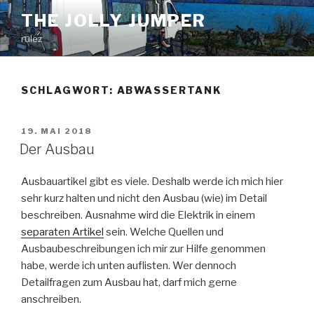
Zum
THE JOLLY JUMPER
Inhalt
rulez
springen
SCHLAGWORT:
ABWASSERTANK
VERÖFFENTLICHT
19. MAI 2018
AM
Der Ausbau
Ausbauartikel gibt es viele. Deshalb werde ich mich hier
sehr kurz halten und nicht den Ausbau (wie) im Detail
beschreiben. Ausnahme wird die Elektrik in einem
separaten Artikel
sein. Welche Quellen und
Ausbaubeschreibungen ich mir zur Hilfe genommen
habe, werde ich unten auflisten. Wer dennoch
Detailfragen zum Ausbau hat, darf mich gerne
anschreiben.