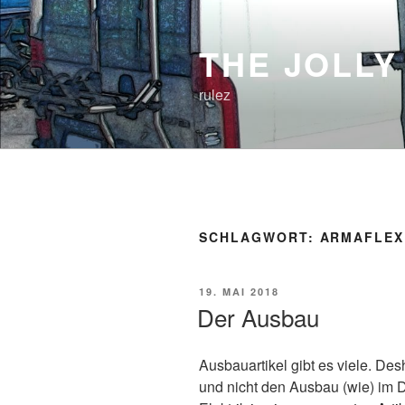
Zum
Inhalt
THE JOLLY
springen
rulez
SCHLAGWORT:
ARMAFLEX
VERÖFFENTLICHT
19. MAI 2018
AM
Der Ausbau
Ausbauartikel gibt es viele. Des
und nicht den Ausbau (wie) im 