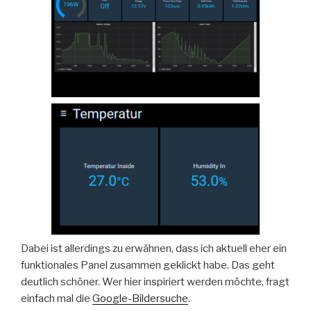
Dabei ist allerdings zu erwähnen, dass ich aktuell eher ein
funktionales Panel zusammen geklickt habe. Das geht
deutlich schöner. Wer hier inspiriert werden möchte, fragt
einfach mal die
Google-Bildersuche
.