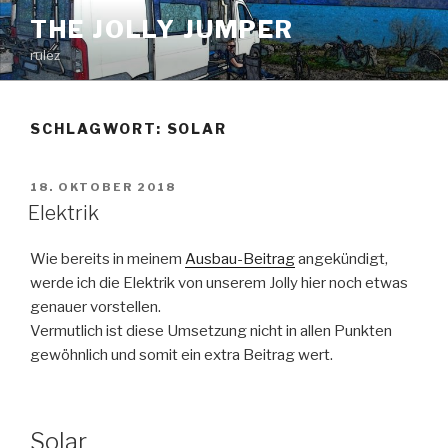
Zum
THE JOLLY JUMPER
Inhalt
rulez
springen
SCHLAGWORT:
SOLAR
VERÖFFENTLICHT
18. OKTOBER 2018
AM
Elektrik
Wie bereits in meinem
Ausbau-Beitrag
angekündigt,
werde ich die Elektrik von unserem Jolly hier noch etwas
genauer vorstellen.
Vermutlich ist diese Umsetzung nicht in allen Punkten
gewöhnlich und somit ein extra Beitrag wert.
Solar