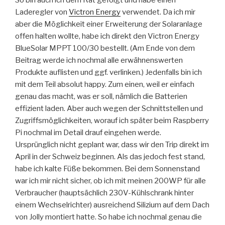
So bin auch ich dem Rat gefolgt und habe einen
Laderegler von
Victron Energy
verwendet. Da ich mir
aber die Möglichkeit einer Erweiterung der Solaranlage
offen halten wollte, habe ich direkt den Victron Energy
BlueSolar MPPT 100/30 bestellt. (Am Ende von dem
Beitrag werde ich nochmal alle erwähnenswerten
Produkte auflisten und ggf. verlinken.) Jedenfalls bin ich
mit dem Teil absolut happy. Zum einen, weil er einfach
genau das macht, was er soll, nämlich die Batterien
effizient laden. Aber auch wegen der Schnittstellen und
Zugriffsmöglichkeiten, worauf ich später beim Raspberry
Pi nochmal im Detail drauf eingehen werde.
Ursprünglich nicht geplant war, dass wir den Trip direkt im
April in der Schweiz beginnen. Als das jedoch fest stand,
habe ich kalte Füße bekommen. Bei dem Sonnenstand
war ich mir nicht sicher, ob ich mit meinen 200WP für alle
Verbraucher (hauptsächlich 230V-Kühlschrank hinter
einem Wechselrichter) ausreichend Silizium auf dem Dach
von Jolly montiert hatte. So habe ich nochmal genau die