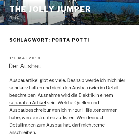
Zum
THE JOLLY JUMPER
Inhalt
rulez
springen
SCHLAGWORT:
PORTA POTTI
VERÖFFENTLICHT
19. MAI 2018
AM
Der Ausbau
Ausbauartikel gibt es viele. Deshalb werde ich mich hier
sehr kurz halten und nicht den Ausbau (wie) im Detail
beschreiben. Ausnahme wird die Elektrik in einem
separaten Artikel
sein. Welche Quellen und
Ausbaubeschreibungen ich mir zur Hilfe genommen
habe, werde ich unten auflisten. Wer dennoch
Detailfragen zum Ausbau hat, darf mich gerne
anschreiben.