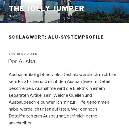
Zum
THE JOLLY JUMPER
Inhalt
rulez
springen
SCHLAGWORT:
ALU-SYSTEMPROFILE
VERÖFFENTLICHT
19. MAI 2018
AM
Der Ausbau
Ausbauartikel gibt es viele. Deshalb werde ich mich hier
sehr kurz halten und nicht den Ausbau (wie) im Detail
beschreiben. Ausnahme wird die Elektrik in einem
separaten Artikel
sein. Welche Quellen und
Ausbaubeschreibungen ich mir zur Hilfe genommen
habe, werde ich unten auflisten. Wer dennoch
Detailfragen zum Ausbau hat, darf mich gerne
anschreiben.