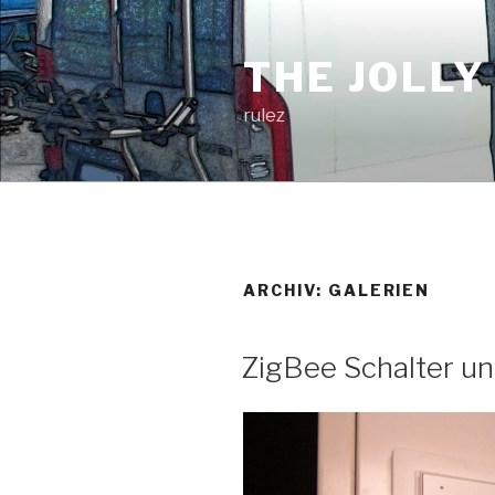
Zum
Inhalt
THE JOLLY
springen
rulez
ARCHIV:
GALERIEN
ZigBee Schalter un