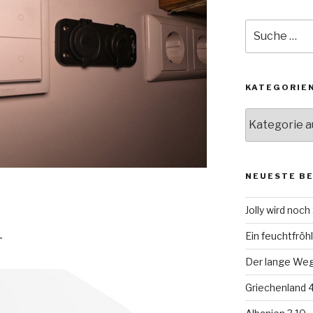
Suche
nach:
KATEGORIE
Kategorien
NEUESTE B
Jolly wird noc
r
Ein feuchtfröhl
Der lange Weg 
Griechenland 4