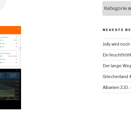
Kategorien
NEUESTE B
Jolly wird noc
Ein feuchtfröhl
Der lange Weg 
Griechenland 4
Albanien 3.10. 