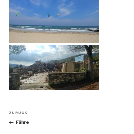
Beitragsnavigation
Vorheriger
ZURÜCK
Beitrag
Fähre