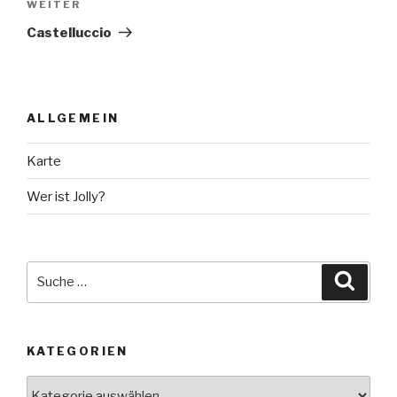
Nächster
WEITER
Beitrag
Castelluccio
ALLGEMEIN
Karte
Wer ist Jolly?
Suche
Suche
nach:
KATEGORIEN
Kategorien