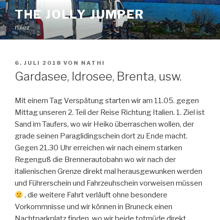
Zum
THE JOLLY JUMPER
Inhalt
rulez
springen
VERÖFFENTLICHT
6. JULI 2018
VON
NATHI
AM
Gardasee, Idrosee, Brenta, usw.
Mit einem Tag Verspätung starten wir am 11.05. gegen
Mittag unseren 2. Teil der Reise Richtung Italien. 1. Ziel ist
Sand im Taufers, wo wir Heiko überraschen wollen, der
grade seinen Paraglidingschein dort zu Ende macht.
Gegen 21.30 Uhr erreichen wir nach einem starken
Regenguß die Brennerautobahn wo wir nach der
italienischen Grenze direkt mal herausgewunken werden
und Führerschein und Fahrzeuhschein vorweisen müssen
, die weitere Fahrt verläuft ohne besondere
Vorkommnisse und wir können in Bruneck einen
Nachtparkplatz finden, wo wir beide totmüde direkt