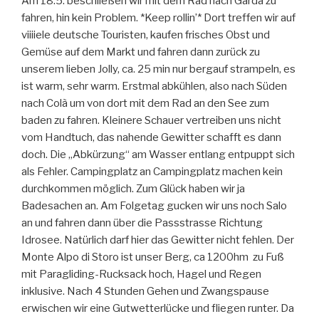
Am 18.5. beschließen wir mit dem Rad nach Garda zu
fahren, hin kein Problem. *Keep rollin’* Dort treffen wir auf
viiiiele deutsche Touristen, kaufen frisches Obst und
Gemüse auf dem Markt und fahren dann zurück zu
unserem lieben Jolly, ca. 25 min nur bergauf strampeln, es
ist warm, sehr warm. Erstmal abkühlen, also nach Süden
nach Colà um von dort mit dem Rad an den See zum
baden zu fahren. Kleinere Schauer vertreiben uns nicht
vom Handtuch, das nahende Gewitter schafft es dann
doch. Die „Abkürzung“ am Wasser entlang entpuppt sich
als Fehler. Campingplatz an Campingplatz machen kein
durchkommen möglich. Zum Glück haben wir ja
Badesachen an. Am Folgetag gucken wir uns noch Salo
an und fahren dann über die Passstrasse Richtung
Idrosee. Natürlich darf hier das Gewitter nicht fehlen. Der
Monte Alpo di Storo ist unser Berg, ca 1200hm zu Fuß
mit Paragliding-Rucksack hoch, Hagel und Regen
inklusive. Nach 4 Stunden Gehen und Zwangspause
erwischen wir eine Gutwetterlücke und fliegen runter. Da