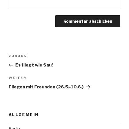
Beitragsnavigation
Vorheriger
ZURÜCK
Beitrag
Es fliegt wie Sau!
Nächster
WEITER
Beitrag
Fliegen mit Freunden (26.5.-10.6.)
ALLGEMEIN
Karte