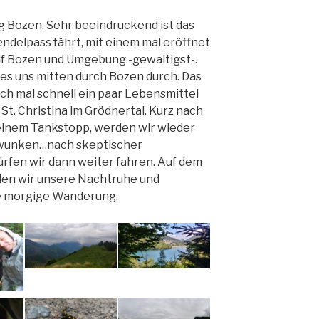
g Bozen. Sehr beeindruckend ist das
delpass fährt, mit einem mal eröffnet
 auf Bozen und Umgebung -gewaltigst-.
rt es uns mitten durch Bozen durch. Das
h mal schnell ein paar Lebensmittel
 St. Christina im Grödnertal. Kurz nach
 einem Tankstopp, werden wir wieder
gewunken…nach skeptischer
ürfen wir dann weiter fahren. Auf dem
den wir unsere Nachtruhe und
die morgige Wanderung.