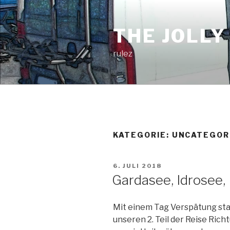
Zum
Inhalt
THE JOLLY
springen
rulez
KATEGORIE:
UNCATEGOR
VERÖFFENTLICHT
6. JULI 2018
AM
Gardasee, Idrosee, 
Mit einem Tag Verspätung sta
unseren 2. Teil der Reise Richtu