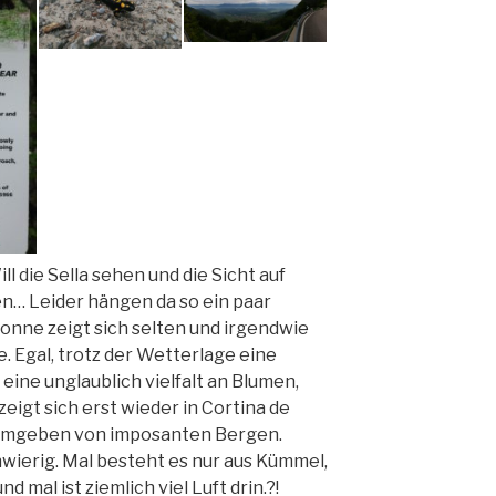
ill die Sella sehen und die Sicht auf
en… Leider hängen da so ein paar
 Sonne zeigt sich selten und irgendwie
e. Egal, trotz der Wetterlage eine
ine unglaublich vielfalt an Blumen,
eigt sich erst wieder in Cortina de
umgeben von imposanten Bergen.
hwierig. Mal besteht es nur aus Kümmel,
 mal ist ziemlich viel Luft drin.?!