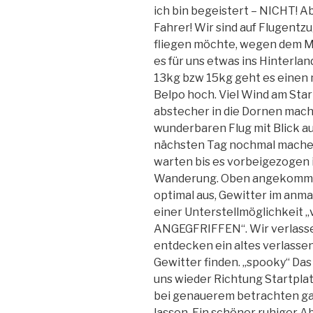
ich bin begeistert – NICHT! Ab
Fahrer! Wir sind auf Flugentz
fliegen möchte, wegen dem MI
es für uns etwas ins Hinterla
13kg bzw 15kg geht es eine
Belpo hoch. Viel Wind am Star
abstecher in die Dornen mac
wunderbaren Flug mit Blick a
nächsten Tag nochmal machen.
warten bis es vorbeigezogen i
Wanderung. Oben angekommen
optimal aus, Gewitter im anma
einer Unterstellmöglichkeit 
ANGEGFRIFFEN“. Wir verlassen
entdecken ein altes verlasse
Gewitter finden. „spooky“ Das
uns wieder Richtung Startplatz
bei genauerem betrachten gar 
lassen. Ein schöner ruhiger A