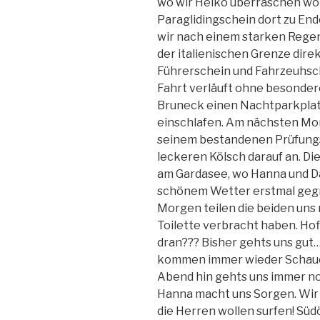
wo wir Heiko überraschen wol
Paraglidingschein dort zu En
wir nach einem starken Rege
der italienischen Grenze di
Führerschein und Fahrzeuhs
Fahrt verläuft ohne besonde
Bruneck einen Nachtparkplatz
einschlafen. Am nächsten Mo
seinem bestandenen Prüfungsf
leckeren Kölsch darauf an. D
am Gardasee, wo Hanna und Dan
schönem Wetter erstmal gegri
Morgen teilen die beiden uns m
Toilette verbracht haben. Hof
dran??? Bisher gehts uns gut…
kommen immer wieder Schauer
Abend hin gehts uns immer noc
Hanna macht uns Sorgen. Wir 
die Herren wollen surfen! Süd