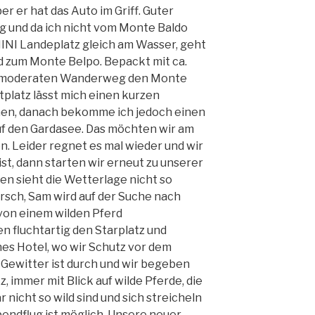
er er hat das Auto im Griff. Guter
ug und da ich nicht vom Monte Baldo
NI Landeplatz gleich am Wasser, geht
nd zum Monte Belpo. Bepackt mit ca.
n moderaten Wanderweg den Monte
tplatz lässt mich einen kurzen
hen, danach bekomme ich jedoch einen
uf den Gardasee. Das möchten wir am
 Leider regnet es mal wieder und wir
st, dann starten wir erneut zu unserer
 sieht die Wetterlage nicht so
rsch, Sam wird auf der Suche nach
„von einem wilden Pferd
 fluchtartig den Starplatz und
nes Hotel, wo wir Schutz vor dem
 Gewitter ist durch und wir begeben
, immer mit Blick auf wilde Pferde, die
nicht so wild sind und sich streicheln
bendflug ist möglich. Unsere neuer