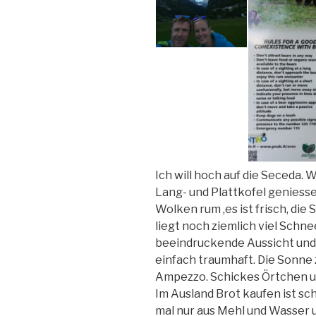
Ich will hoch auf die Seceda. W
Lang- und Plattkofel geniess
Wolken rum ,es ist frisch, die
liegt noch ziemlich viel Schne
beeindruckende Aussicht und e
einfach traumhaft. Die Sonne z
Ampezzo. Schickes Örtchen 
Im Ausland Brot kaufen ist sc
mal nur aus Mehl und Wasser und