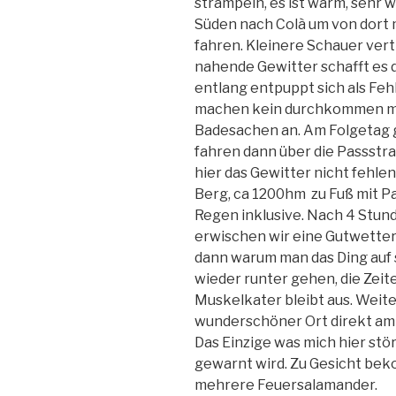
strampeln, es ist warm, sehr 
Süden nach Colà um von dort 
fahren. Kleinere Schauer ver
nahende Gewitter schafft es 
entlang entpuppt sich als Fe
machen kein durchkommen mög
Badesachen an. Am Folgetag g
fahren dann über die Passstra
hier das Gewitter nicht fehlen
Berg, ca 1200hm zu Fuß mit P
Regen inklusive. Nach 4 Stu
erwischen wir eine Gutwetter
dann warum man das Ding auf 
wieder runter gehen, die Zeit
Muskelkater bleibt aus. Weite
wunderschöner Ort direkt am S
Das Einzige was mich hier stör
gewarnt wird. Zu Gesicht beko
mehrere Feuersalamander.