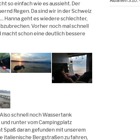
Albanien 3.10. 
cht so einfach wie es aussieht. Der
ernd Regen. Da sind wir in der Schweiz
 Hanna geht es wiedere schlechter,
 abzubrechen. Vorher noch mal schnell
l macht schon eine deutlich bessere
t. Also schnell noch Wassertank
te und runter vom Campingplatz
t Spaß daran gefunden mit unserem
e italienische Bergstraßen zu fahren,