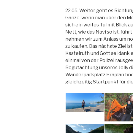
22.05. Weiter geht es Richtun
Ganze, wenn man über den Men
sich ein weites Tal mit Blick
Nett, wie das Navi so ist, füh
nehmen wir zum Anlass um noc
zu kaufen. Das nächste Ziel ist
Kastelruth und Gott sei dank
einmal von der Polizei raus
Begutachtung unseres Jolly d
Wanderparkplatz Praplan fin
gleichzeitig Startpunkt für 