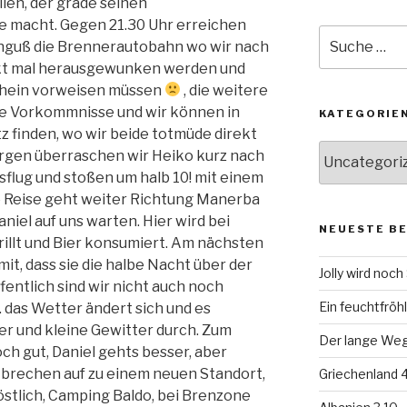
len, der grade seinen
de macht. Gegen 21.30 Uhr erreichen
Suche
nguß die Brennerautobahn wo wir nach
nach:
rekt mal herausgewunken werden und
chein vorweisen müssen
, die weitere
re Vorkommnisse und wir können in
KATEGORIE
 finden, wo wir beide totmüde direkt
Kategorien
rgen überraschen wir Heiko kurz nach
lug und stoßen um halb 10! mit einem
ie Reise geht weiter Richtung Manerba
iel auf uns warten. Hier wird bei
NEUESTE B
llt und Bier konsumiert. Am nächsten
it, dass sie die halbe Nacht über der
Jolly wird noc
fentlich sind wir nicht auch noch
Ein feuchtfröhl
 das Wetter ändert sich und es
 und kleine Gewitter durch. Zum
Der lange Weg 
h gut, Daniel gehts besser, aber
brechen auf zu einem neuen Standort,
Griechenland 4
östlich, Camping Baldo, bei Brenzone