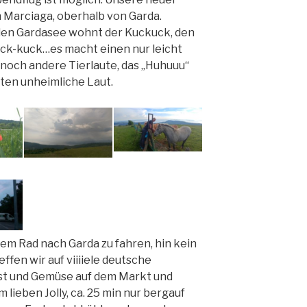
in Marciaga, oberhalb von Garda.
den Gardasee wohnt der Kuckuck, den
ck-kuck…es macht einen nur leicht
 noch andere Tierlaute, das „Huhuuu“
sten unheimliche Laut.
dem Rad nach Garda zu fahren, hin kein
effen wir auf viiiiele deutsche
bst und Gemüse auf dem Markt und
lieben Jolly, ca. 25 min nur bergauf