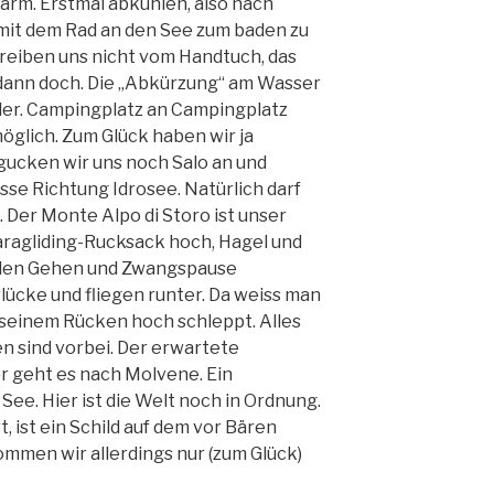
warm. Erstmal abkühlen, also nach
mit dem Rad an den See zum baden zu
treiben uns nicht vom Handtuch, das
dann doch. Die „Abkürzung“ am Wasser
hler. Campingplatz an Campingplatz
lich. Zum Glück haben wir ja
ucken wir uns noch Salo an und
sse Richtung Idrosee. Natürlich darf
. Der Monte Alpo di Storo ist unser
aragliding-Rucksack hoch, Hagel und
nden Gehen und Zwangspause
lücke und fliegen runter. Da weiss man
seinem Rücken hoch schleppt. Alles
en sind vorbei. Der erwartete
r geht es nach Molvene. Ein
ee. Hier ist die Welt noch in Ordnung.
t, ist ein Schild auf dem vor Bären
mmen wir allerdings nur (zum Glück)