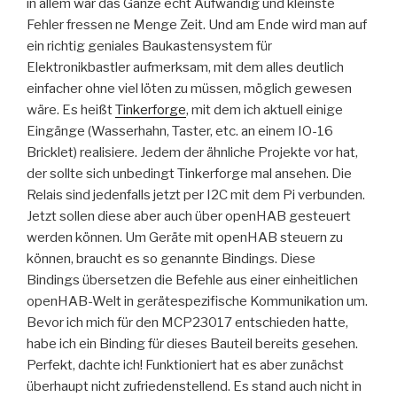
in allem war das Ganze echt Aufwändig und kleinste
Fehler fressen ne Menge Zeit. Und am Ende wird man auf
ein richtig geniales Baukastensystem für
Elektronikbastler aufmerksam, mit dem alles deutlich
einfacher ohne viel löten zu müssen, möglich gewesen
wäre. Es heißt
Tinkerforge
, mit dem ich aktuell einige
Eingänge (Wasserhahn, Taster, etc. an einem IO-16
Bricklet) realisiere. Jedem der ähnliche Projekte vor hat,
der sollte sich unbedingt Tinkerforge mal ansehen. Die
Relais sind jedenfalls jetzt per I2C mit dem Pi verbunden.
Jetzt sollen diese aber auch über openHAB gesteuert
werden können. Um Geräte mit openHAB steuern zu
können, braucht es so genannte Bindings. Diese
Bindings übersetzen die Befehle aus einer einheitlichen
openHAB-Welt in gerätespezifische Kommunikation um.
Bevor ich mich für den MCP23017 entschieden hatte,
habe ich ein Binding für dieses Bauteil bereits gesehen.
Perfekt, dachte ich! Funktioniert hat es aber zunächst
überhaupt nicht zufriedenstellend. Es stand auch nicht in