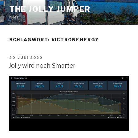
Zum
THE JOLLY JUMPER
Inhalt
rulez
springen
SCHLAGWORT:
VICTRONENERGY
VERÖFFENTLICHT
20. JUNI 2020
AM
Jolly wird noch Smarter