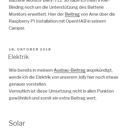
Batterie Monitor BMV-712. So habe ich mein VRM-
Binding noch um die Unterstützung des Batterie
Monitors erweitert. Hier der
Beitrag
von Arne über die
Raspberry PI Installation mit OpenHAB in seinem
Camper.
VERÖFFENTLICHT
18. OKTOBER 2018
AM
Elektrik
Wie bereits in meinem
Ausbau-Beitrag
angekündigt,
werde ich die Elektrik von unserem Jolly hier noch etwas
genauer vorstellen.
Vermutlich ist diese Umsetzung nicht in allen Punkten
gewöhnlich und somit ein extra Beitrag wert.
Solar