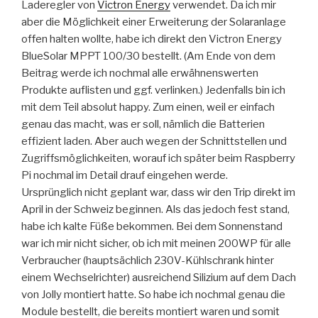
Laderegler von
Victron Energy
verwendet. Da ich mir
aber die Möglichkeit einer Erweiterung der Solaranlage
offen halten wollte, habe ich direkt den Victron Energy
BlueSolar MPPT 100/30 bestellt. (Am Ende von dem
Beitrag werde ich nochmal alle erwähnenswerten
Produkte auflisten und ggf. verlinken.) Jedenfalls bin ich
mit dem Teil absolut happy. Zum einen, weil er einfach
genau das macht, was er soll, nämlich die Batterien
effizient laden. Aber auch wegen der Schnittstellen und
Zugriffsmöglichkeiten, worauf ich später beim Raspberry
Pi nochmal im Detail drauf eingehen werde.
Ursprünglich nicht geplant war, dass wir den Trip direkt im
April in der Schweiz beginnen. Als das jedoch fest stand,
habe ich kalte Füße bekommen. Bei dem Sonnenstand
war ich mir nicht sicher, ob ich mit meinen 200WP für alle
Verbraucher (hauptsächlich 230V-Kühlschrank hinter
einem Wechselrichter) ausreichend Silizium auf dem Dach
von Jolly montiert hatte. So habe ich nochmal genau die
Module bestellt, die bereits montiert waren und somit