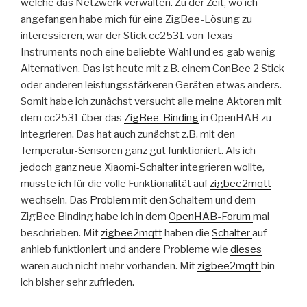
welche das Netzwerk verwalten. Zu der Zeit, wo ich
angefangen habe mich für eine ZigBee-Lösung zu
interessieren, war der Stick cc2531 von Texas
Instruments noch eine beliebte Wahl und es gab wenig
Alternativen. Das ist heute mit z.B. einem ConBee 2 Stick
oder anderen leistungsstärkeren Geräten etwas anders.
Somit habe ich zunächst versucht alle meine Aktoren mit
dem cc2531 über das
ZigBee-Binding
in OpenHAB zu
integrieren. Das hat auch zunächst z.B. mit den
Temperatur-Sensoren ganz gut funktioniert. Als ich
jedoch ganz neue Xiaomi-Schalter integrieren wollte,
musste ich für die volle Funktionalität auf
zigbee2mqtt
wechseln. Das
Problem
mit den Schaltern und dem
ZigBee Binding habe ich in dem
OpenHAB-Forum
mal
beschrieben. Mit
zigbee2mqtt
haben die
Schalter
auf
anhieb funktioniert und andere Probleme wie
dieses
waren auch nicht mehr vorhanden. Mit
zigbee2mqtt
bin
ich bisher sehr zufrieden.