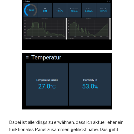
Dabei ist allerdings zu erwähnen, dass ich aktuell eher ein
funktionales Panel zusammen geklickt habe. Das geht