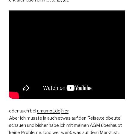
erklären auch einige ganz gut.
oder auch bei
amumot.de
hier
.
Aber ich musste ja auch etwas auf den Reisegeldbeutel
schauen und bisher habe ich mit meinen AGM überhaupt
keine Probleme. Und wer weiß, was auf dem Markt ist,