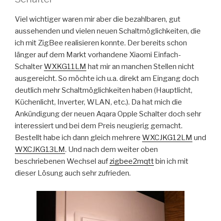
Viel wichtiger waren mir aber die bezahlbaren, gut
aussehenden und vielen neuen Schaltmöglichkeiten, die
ich mit ZigBee realisieren konnte. Der bereits schon
länger auf dem Markt vorhandene Xiaomi Einfach-
Schalter
WXKG11LM
hat mir an manchen Stellen nicht
ausgereicht. So möchte ich u.a. direkt am Eingang doch
deutlich mehr Schaltmöglichkeiten haben (Hauptlicht,
Küchenlicht, Inverter, WLAN, etc.). Da hat mich die
Ankündigung der neuen Aqara Opple Schalter doch sehr
interessiert und bei dem Preis neugierig gemacht.
Bestellt habe ich dann gleich mehrere
WXCJKG12LM
und
WXCJKG13LM
. Und nach dem weiter oben
beschriebenen Wechsel auf
zigbee2mqtt
bin ich mit
dieser Lösung auch sehr zufrieden.