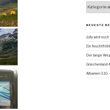
Kategorien
NEUESTE B
Jolly wird noc
Ein feuchtfröhl
Der lange Weg 
Griechenland 4
Albanien 3.10. 