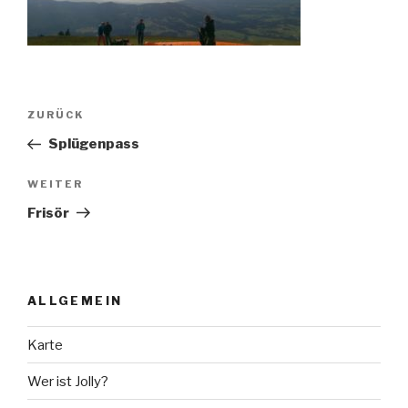
Beitragsnavigation
Vorheriger
ZURÜCK
Beitrag
Splügenpass
Nächster
WEITER
Beitrag
Frisör
ALLGEMEIN
Karte
Wer ist Jolly?