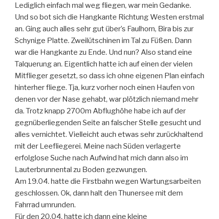
Lediglich einfach mal weg fliegen, war mein Gedanke.
Und so bot sich die Hangkante Richtung Westen erstmal
an. Ging auch alles sehr gut über’s Faulhorn, Bira bis zur
Schynige Platte. Zweilütschinen im Tal zu Füßen. Dann
war die Hangkante zu Ende. Und nun? Also stand eine
Talquerung an. Eigentlich hatte ich auf einen der vielen
Mitflieger gesetzt, so dass ich ohne eigenen Plan einfach
hinterher fliege. Tja, kurz vorher noch einen Haufen von
denen vor der Nase gehabt, war plötzlich niemand mehr
da. Trotz knapp 2700m Abflughöhe habe ich auf der
gegnüberliegenden Seite an falscher Stelle gesucht und
alles vernichtet. Vielleicht auch etwas sehr zurückhaltend
mit der Leefliegerei. Meine nach Süden verlagerte
erfolglose Suche nach Aufwind hat mich dann also im
Lauterbrunnental zu Boden gezwungen.
Am 19.04. hatte die Firstbahn wegen Wartungsarbeiten
geschlossen. Ok, dann halt den Thunersee mit dem
Fahrrad umrunden.
Für den 20.04. hatte ich dann eine kleine