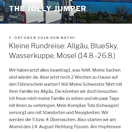
Zum
THE JOLLY JUMPER
Inhalt
rulez
springen
VERÖFFENTLICHT
7. OKTOBER 2018
VON
NATHI
AM
Kleine Rundreise: Allgäu, BlueSky,
Wasserkuppe, Mosel (14.8.-26.8.)
Wir haben jetzt alles beantragt, was fehlt. Meine Sachen
sind wieder da. Aber jetzt noch 2 Wochen zu Hause auf
den Führerschein warten? Nö! Meine Schwester fährt mit
Ihrer Familie ins Allgäu. Die könnten wir doch besuchen.
Ich freue mich meine Familie zu sehen und ein paar Tage
mit ihnen zu verbringen. Mein Komplize Tobi (Schwager)
versorgt uns mit Standorten und Neuigkeiten. Wir
werden die 5 bzw. 4 Überraschen. Also starten wir am
Abend des 14. August Richtung Füssen. Am Hopfensee