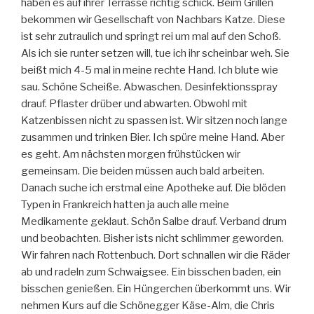
haben es auf ihrer Terrasse richtig schick. Beim Grillen
bekommen wir Gesellschaft von Nachbars Katze. Diese
ist sehr zutraulich und springt rei um mal auf den Schoß.
Als ich sie runter setzen will, tue ich ihr scheinbar weh. Sie
beißt mich 4-5 mal in meine rechte Hand. Ich blute wie
sau. Schöne Scheiße. Abwaschen. Desinfektionsspray
drauf. Pflaster drüber und abwarten. Obwohl mit
Katzenbissen nicht zu spassen ist. Wir sitzen noch lange
zusammen und trinken Bier. Ich spüre meine Hand. Aber
es geht. Am nächsten morgen frühstücken wir
gemeinsam. Die beiden müssen auch bald arbeiten.
Danach suche ich erstmal eine Apotheke auf. Die blöden
Typen in Frankreich hatten ja auch alle meine
Medikamente geklaut. Schön Salbe drauf. Verband drum
und beobachten. Bisher ists nicht schlimmer geworden.
Wir fahren nach Rottenbuch. Dort schnallen wir die Räder
ab und radeln zum Schwaigsee. Ein bisschen baden, ein
bisschen genießen. Ein Hüngerchen überkommt uns. Wir
nehmen Kurs auf die Schönegger Käse-Alm, die Chris