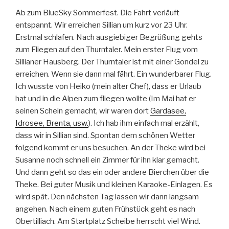
Ab zum BlueSky Sommerfest. Die Fahrt verläuft
entspannt. Wir erreichen Sillian um kurz vor 23 Uhr.
Erstmal schlafen. Nach ausgiebiger Begrüßung gehts
zum Fliegen auf den Thurntaler. Mein erster Flug vom
Sillianer Hausberg. Der Thurntaler ist mit einer Gondel zu
erreichen. Wenn sie dann mal fährt. Ein wunderbarer Flug.
Ich wusste von Heiko (mein alter Chef), dass er Urlaub
hat und in die Alpen zum fliegen wollte (Im Mai hat er
seinen Schein gemacht, wir waren dort
Gardasee,
Idrosee, Brenta, usw.
). Ich hab ihm einfach mal erzählt,
dass wir in Sillian sind. Spontan dem schönen Wetter
folgend kommt er uns besuchen. An der Theke wird bei
Susanne noch schnell ein Zimmer für ihn klar gemacht.
Und dann geht so das ein oder andere Bierchen über die
Theke. Bei guter Musik und kleinen Karaoke-Einlagen. Es
wird spät. Den nächsten Tag lassen wir dann langsam
angehen. Nach einem guten Frühstück geht es nach
Obertilliach. Am Startplatz Scheibe herrscht viel Wind.