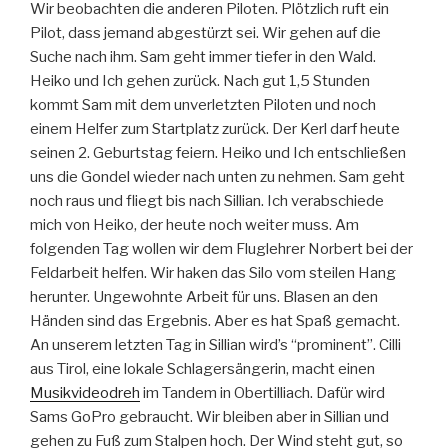
Wir beobachten die anderen Piloten. Plötzlich ruft ein
Pilot, dass jemand abgestürzt sei. Wir gehen auf die
Suche nach ihm. Sam geht immer tiefer in den Wald.
Heiko und Ich gehen zurück. Nach gut 1,5 Stunden
kommt Sam mit dem unverletzten Piloten und noch
einem Helfer zum Startplatz zurück. Der Kerl darf heute
seinen 2. Geburtstag feiern. Heiko und Ich entschließen
uns die Gondel wieder nach unten zu nehmen. Sam geht
noch raus und fliegt bis nach Sillian. Ich verabschiede
mich von Heiko, der heute noch weiter muss. Am
folgenden Tag wollen wir dem Fluglehrer Norbert bei der
Feldarbeit helfen. Wir haken das Silo vom steilen Hang
herunter. Ungewohnte Arbeit für uns. Blasen an den
Händen sind das Ergebnis. Aber es hat Spaß gemacht.
An unserem letzten Tag in Sillian wird’s “prominent”. Cilli
aus Tirol, eine lokale Schlagersängerin, macht einen
Musikvideodreh
im Tandem in Obertilliach. Dafür wird
Sams GoPro gebraucht. Wir bleiben aber in Sillian und
gehen zu Fuß zum Stalpen hoch. Der Wind steht gut, so