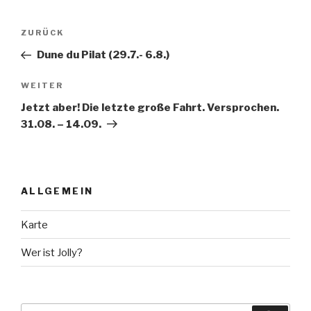
Beitragsnavigation
Vorheriger
ZURÜCK
Beitrag
Dune du Pilat (29.7.- 6.8.)
Nächster
WEITER
Beitrag
Jetzt aber! Die letzte große Fahrt. Versprochen.
31.08. – 14.09.
ALLGEMEIN
Karte
Wer ist Jolly?
Suche