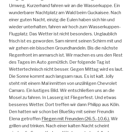
Umweg. Kurzerhand fahren wir an die Wasserkuppe. Ein
wunderbarer Nachtplatz am Wald beim Guckaisee. Nach
einer guten Nacht, einzig die Eulen haben sich hin und
wieder unterhalten, fahren wir hoch zum Wasserkuppen-
Flugplatz. Das Wetter ist nicht besonders. Unglaublich
frisch ist es geworden. Sam nimmt seinen Schirm mit und
wir gehen ein bisschen Groundhandeln. Bis die nächste
Regenfront im anmarsch ist. Wir machen es uns den Rest
des Tages im Auto gemütlich. Der folgende Tag ist
Wettertechnisch nicht besser. Gegen Mittag wird es laut.
Die Sonne kommt auch langsam raus. Es ist kalt. Jolly
steht mit einem Mal inmitten von unzähligen Chevrolet
Camaro. Ein lustiges Bild. Wir entschließen uns an die
Mosel zu fahren. In Lasserg ist Fliegerfest. Und etwas
besseres Wetter. Dort treffen wir dann Philipp aus Köln.
Den hatten wir schon bei BlueSky mit seiner Freundin
Elena getroffen
Fliegen mit Freunden (26.5.-10.6.)
.
Wir
grillen und trinken. Nach einer kalten Nacht scheint