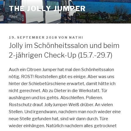
Zum
THE JOLLY JUMPER
Inhalt
rulez
springen
VERÖFFENTLICHT
19. SEPTEMBER 2018
VON
NATHI
AM
Jolly im Schönheitssalon und beim
2-jährigen Check-Up (15.7.-29.7)
Auch ein Citroen Jumper hat mal den Schönheitssalon
nötig. ROST! Roststellen gibt es einige. Aber was uns
hinter der Schiebetürschiene erwartet, damit hätte ich
nicht gerechnet. Ab zu Dieter in die Werkstatt. Tür
aushängen und los gehts. Abschleifen. Polieren.
Rostschutz drauf. JollyJumper-Weiß drüber. An vielen
Stellen. Und irgendwann, nachdem man noch wieder eine
neue Stelle gefunden hat, sind wir dann durch. Türe
wieder einhängen. Natürlich nachdem alles getrocknet