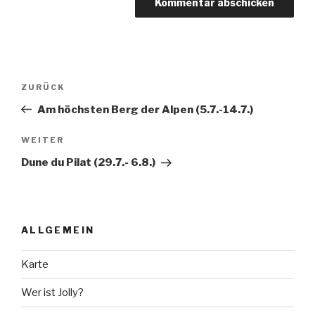
Beitragsnavigation
Vorheriger
ZURÜCK
Beitrag
Am höchsten Berg der Alpen (5.7.-14.7.)
Nächster
WEITER
Beitrag
Dune du Pilat (29.7.- 6.8.)
ALLGEMEIN
Karte
Wer ist Jolly?