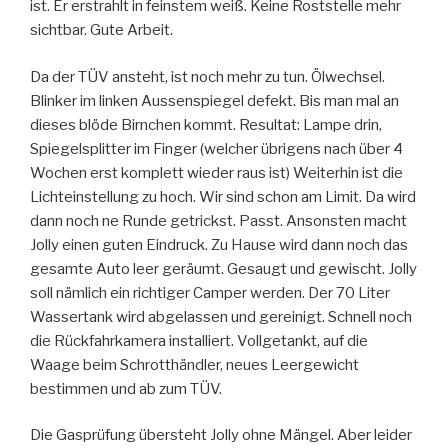
ist. Er erstrahlt in feinstem weiß. Keine Roststelle mehr
sichtbar. Gute Arbeit.
Da der TÜV ansteht, ist noch mehr zu tun. Ölwechsel.
Blinker im linken Aussenspiegel defekt. Bis man mal an
dieses blöde Birnchen kommt. Resultat: Lampe drin,
Spiegelsplitter im Finger (welcher übrigens nach über 4
Wochen erst komplett wieder raus ist) Weiterhin ist die
Lichteinstellung zu hoch. Wir sind schon am Limit. Da wird
dann noch ne Runde getrickst. Passt. Ansonsten macht
Jolly einen guten Eindruck. Zu Hause wird dann noch das
gesamte Auto leer geräumt. Gesaugt und gewischt. Jolly
soll nämlich ein richtiger Camper werden. Der 70 Liter
Wassertank wird abgelassen und gereinigt. Schnell noch
die Rückfahrkamera installiert. Vollgetankt, auf die
Waage beim Schrotthändler, neues Leergewicht
bestimmen und ab zum TÜV.
Die Gasprüfung übersteht Jolly ohne Mängel. Aber leider