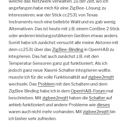
welche das Netzwerk verwalten. Zu der Zeit, wo ich
angefangen habe mich für eine ZigBee-Lösung zu
interessieren, war der Stick cc2531 von Texas
Instruments noch eine beliebte Wahl und es gab wenig
Alternativen. Das ist heute mit z.B. einem ConBee 2 Stick
oder anderen leistungsstärkeren Geräten etwas anders.
Somit habe ich zunächst versucht alle meine Aktoren mit
dem cc2531 über das
ZigBee-Binding
in OpenHAB zu
integrieren. Das hat auch zunächst z.B. mit den
Temperatur-Sensoren ganz gut funktioniert. Als ich
jedoch ganz neue Xiaomi-Schalter integrieren wollte,
musste ich für die volle Funktionalität auf
zigbee2mqtt
wechseln. Das
Problem
mit den Schaltern und dem
ZigBee Binding habe ich in dem
OpenHAB-Forum
mal
beschrieben. Mit
zigbee2mqtt
haben die
Schalter
auf
anhieb funktioniert und andere Probleme wie
dieses
waren auch nicht mehr vorhanden. Mit
zigbee2mqtt
bin
ich bisher sehr zufrieden.