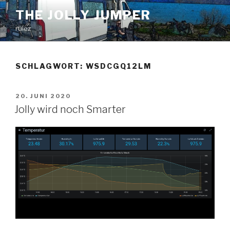
Zum
THE JOLLY JUMPER
Inhalt
rulez
springen
SCHLAGWORT:
WSDCGQ12LM
VERÖFFENTLICHT
20. JUNI 2020
AM
Jolly wird noch Smarter