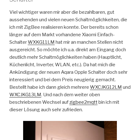
Viel wichtiger waren mir aber die bezahlbaren, gut
aussehenden und vielen neuen Schaltmöglichkeiten, die
ich mit ZigBee realisieren konnte. Der bereits schon
länger auf dem Markt vorhandene Xiaomi Einfach-
Schalter
WXKG11LM
hat mir an manchen Stellen nicht
ausgereicht. So möchte ich u.a. direkt am Eingang doch
deutlich mehr Schaltmöglichkeiten haben (Hauptlicht,
Küchenlicht, Inverter, WLAN, etc.). Da hat mich die
Ankündigung der neuen Aqara Opple Schalter doch sehr
interessiert und bei dem Preis neugierig gemacht.
Bestellt habe ich dann gleich mehrere
WXCJKG12LM
und
WXCJKG13LM
. Und nach dem weiter oben
beschriebenen Wechsel auf
zigbee2mqtt
bin ich mit
dieser Lösung auch sehr zufrieden.