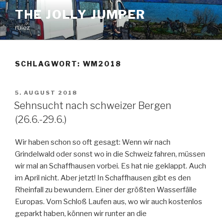
Zum
THE JOLLY JUMPER
Inhalt
rulez
springen
SCHLAGWORT:
WM2018
VERÖFFENTLICHT
5. AUGUST 2018
AM
Sehnsucht nach schweizer Bergen
(26.6.-29.6.)
Wir haben schon so oft gesagt: Wenn wir nach
Grindelwald oder sonst wo in die Schweiz fahren, müssen
wir mal an Schaffhausen vorbei. Es hat nie geklappt. Auch
im April nicht. Aber jetzt! In Schaffhausen gibt es den
Rheinfall zu bewundern. Einer der größten Wasserfälle
Europas. Vom Schloß Laufen aus, wo wir auch kostenlos
geparkt haben, können wir runter an die