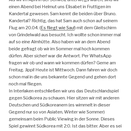
einen Abend bei Helmut uns Elisabet in Fruttigen im
Kandertal gewesen. Sam kennt die beiden über Bruno.
Kandertal? Richtig, das hat Sam auch schon auf seinem
Flug am 20.04. (
Es fliegt wie Sau!
) mit dem Gleitschirm
von Grindelwald aus besucht. Ich wollte schon immer mal
auf so eine Almhütte. Also haben wir an dem Abend
beide gefragt ob wir im Sommer mal hoch kommen
dürfen. Aber sicher! war die Antwort. Per WhatsApp
fragen wir ob und wann wir kommen dürfen? Gerne am
Freitag. Jippi! Heute ist Mittwoch. Dann fahren wir doch
schon mal in die uns bekannte Gegend und gehen dort
noch mal fliegen.
In Interlaken entschließen wir uns das Deutschlandspiel
gegen Südkorea zu schauen. Hier sitzen wir mit anderen
Deutschen und Südkoreanern (es wimmelt in dieser
Gegend nur so von Asiaten, Winter wie Sommer)
gemeinsam beim Public Viewing in der Sonne. Dieses
Spiel gewinnt Südkorea mit 2:0. Ist das bitter. Aber es sei