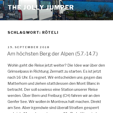
Zum
THE JOLLY JUMPER
Inhalt
rulez
springen
SCHLAGWORT:
RÖTELI
VERÖFFENTLICHT
19. SEPTEMBER 2018
AM
Am höchsten Berg der Alpen (5.7.-14.7.)
Wohin geht die Reise jetzt weiter? Die Idee war über den
Grimselpass in Richtung Zermatt zu starten. Es ist jetzt
nach 16 Uhr. Es regnet. Wir entscheiden uns gegen das
Matterhorn und ziehen stattdessen den Mont Blanc in
betracht. Der soll sowieso eine Station unserer Reise
werden. Über Bern und Freiburg (CH) fahren wir an den
Genfer See. Wir wollen in Montreux halt machen. Direkt
am See. Aber irgendwie sind überall Straßen gesperrt