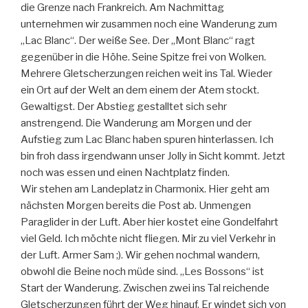
die Grenze nach Frankreich. Am Nachmittag
unternehmen wir zusammen noch eine Wanderung zum
„Lac Blanc“. Der weiße See. Der „Mont Blanc“ ragt
gegenüber in die Höhe. Seine Spitze frei von Wolken.
Mehrere Gletscherzungen reichen weit ins Tal. Wieder
ein Ort auf der Welt an dem einem der Atem stockt.
Gewaltigst. Der Abstieg gestalltet sich sehr
anstrengend. Die Wanderung am Morgen und der
Aufstieg zum Lac Blanc haben spuren hinterlassen. Ich
bin froh dass irgendwann unser Jolly in Sicht kommt. Jetzt
noch was essen und einen Nachtplatz finden.
Wir stehen am Landeplatz in Charmonix. Hier geht am
nächsten Morgen bereits die Post ab. Unmengen
Paraglider in der Luft. Aber hier kostet eine Gondelfahrt
viel Geld. Ich möchte nicht fliegen. Mir zu viel Verkehr in
der Luft. Armer Sam ;). Wir gehen nochmal wandern,
obwohl die Beine noch müde sind. „Les Bossons“ ist
Start der Wanderung. Zwischen zwei ins Tal reichende
Gletscherzungen führt der Weg hinauf. Er windet sich von