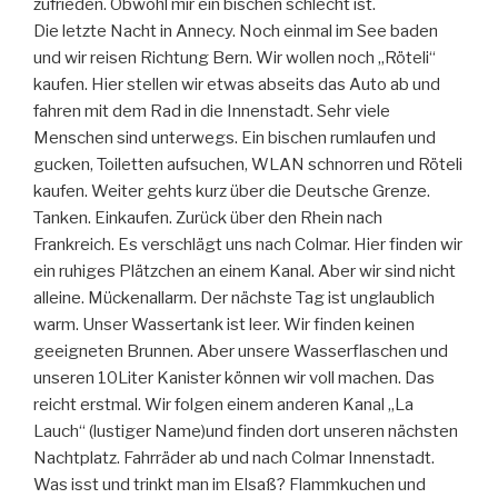
zufrieden. Obwohl mir ein bischen schlecht ist.
Die letzte Nacht in Annecy. Noch einmal im See baden
und wir reisen Richtung Bern. Wir wollen noch „Röteli“
kaufen. Hier stellen wir etwas abseits das Auto ab und
fahren mit dem Rad in die Innenstadt. Sehr viele
Menschen sind unterwegs. Ein bischen rumlaufen und
gucken, Toiletten aufsuchen, WLAN schnorren und Röteli
kaufen. Weiter gehts kurz über die Deutsche Grenze.
Tanken. Einkaufen. Zurück über den Rhein nach
Frankreich. Es verschlägt uns nach Colmar. Hier finden wir
ein ruhiges Plätzchen an einem Kanal. Aber wir sind nicht
alleine. Mückenallarm. Der nächste Tag ist unglaublich
warm. Unser Wassertank ist leer. Wir finden keinen
geeigneten Brunnen. Aber unsere Wasserflaschen und
unseren 10Liter Kanister können wir voll machen. Das
reicht erstmal. Wir folgen einem anderen Kanal „La
Lauch“ (lustiger Name)und finden dort unseren nächsten
Nachtplatz. Fahrräder ab und nach Colmar Innenstadt.
Was isst und trinkt man im Elsaß? Flammkuchen und