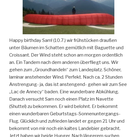
Happy birthday Sam! (10.7.) wir frühstücken draußen
unter Bäumen im Schatten gemütlich mit Baguette und
Croissant. Der Wind steht schon am morgen ordentlich
an. Ein Tandem nach dem anderen überfliegt uns. Wir
gehen zum „Groundhandeln“ zum Landeplatz. Schöner,
laminar anstehender Wind. Perfekt. Nach ca. 2 Stunden
Anstrengung- ja, das ist anstengend- gehen wir zum See
„Lac de Annecy“ baden. Eine wunderbare Abkühlung.
Danach versucht Sam noch einen Platz im Navette
(Shuttel) zu bekommen. Er wird belohnt. Er bekommt
einen wunderbaren Geburtstags-Sonnenuntergangs-
Flug. Glücklich und zufrieden landet er gegen 21 Uhr und
bekommt von mir noch ein kaltes Landebier gebracht.
Jetzt haben wir beide Hunger. Nach längerem suchen