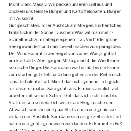
Mont Blanc Massiv. Wir packen unseren Grill aus und
bruzzeln uns feinste Burger und Kartoffelspalten. Burger
mit Aussicht.
Gut geschlafen. Toller Ausblick am Morgen. Ein herrliches
Frühstück in der Sonne. Duschen! Was will man mehr?
Schnell noch zum nahegelegenen „Lac Vert“ (der grüne
See) gewandert und dann bereit machen zum paragliden.
Der Wind kommt in der Regel von vorne. Was ja gut ist
am Startplatz. Aber gegen Mittag macht die Windfahne
komische Dinge. Die Franzosen warten ab, bis die Fahne
zum starten gut steht und dann gehen sie der Reihe nach
raus. Turbulente Luft. Mir ist das nicht geheuer. Ich guck
mir das erst mal an. Sam geht raus. Er muss ziemlich viel
arbeiten mit seinem Schirm. Gut, dass ich nicht raus bin.
Stattdessen schreibe ich weiter am Blog, mache den
Abwasch, wasche eine paar Shirts durch und geniesse
einfach den Ausblick. Sam kann sich einige Zeit in der Luft
halten und geht irgendwann zum landen. Er kommt zu Fuß
hoch. Wir verlassen noch an dem Abend Passy und