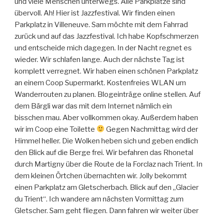
und viele Menschen unterwegs. Alle Parkplätze sind
übervoll. Ah! Hier ist Jazzfestival. Wir finden einen
Parkplatz in Villeneuve. Sam möchte mit dem Fahrrad
zurück und auf das Jazzfestival. Ich habe Kopfschmerzen
und entscheide mich dagegen. In der Nacht regnet es
wieder. Wir schlafen lange. Auch der nächste Tag ist
komplett verregnet. Wir haben einen schönen Parkplatz
an einem Coop Supermarkt. Kostenfreies WLAN um
Wanderrouten zu planen. Blogeinträge online stellen. Auf
dem Bärgli war das mit dem Internet nämlich ein
bisschen mau. Aber vollkommen okay. Außerdem haben
wir im Coop eine Toilette
Gegen Nachmittag wird der
Himmel heller. Die Wolken heben sich und geben endlich
den Blick auf die Berge frei. Wir befahren das Rhonetal
durch Martigny über die Route de la Forclaz nach Trient. In
dem kleinen Örtchen übernachten wir. Jolly bekommt
einen Parkplatz am Gletscherbach. Blick auf den „Glacier
du Trient“. Ich wandere am nächsten Vormittag zum
Gletscher. Sam geht fliegen. Dann fahren wir weiter über