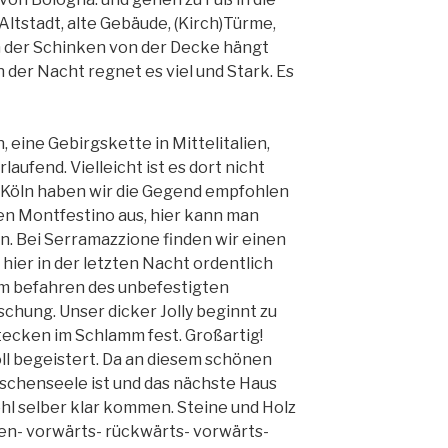
Altstadt, alte Gebäude, (Kirch)Türme,
n der Schinken von der Decke hängt
n der Nacht regnet es viel und Stark. Es
 eine Gebirgskette in Mittelitalien,
ufend. Vielleicht ist es dort nicht
s Köln haben wir die Gegend empfohlen
n Montfestino aus, hier kann man
n. Bei Serramazzione finden wir einen
h hier in der letzten Nacht ordentlich
im befahren des unbefestigten
schung. Unser dicker Jolly beginnt zu
tecken im Schlamm fest. Großartig!
oll begeistert. Da an diesem schönen
chenseele ist und das nächste Haus
hl selber klar kommen. Steine und Holz
en- vorwärts- rückwärts- vorwärts-