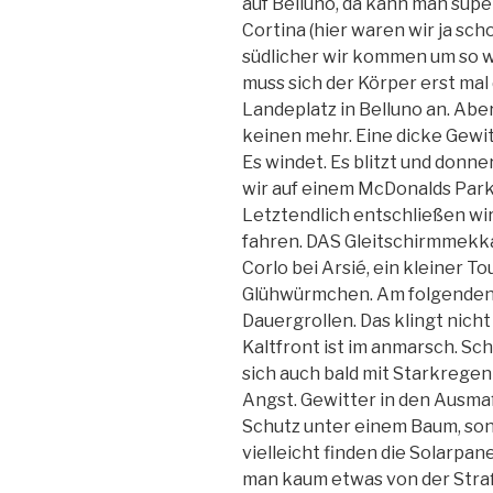
auf Belluno, da kann man super
Cortina (hier waren wir ja sch
südlicher wir kommen um so w
muss sich der Körper erst ma
Landeplatz in Belluno an. Abe
keinen mehr. Eine dicke Gewit
Es windet. Es blitzt und donne
wir auf einem McDonalds Par
Letztendlich entschließen wi
fahren. DAS Gleitschirmmekka
Corlo bei Arsié, ein kleiner To
Glühwürmchen. Am folgenden 
Dauergrollen. Das klingt nich
Kaltfront ist im anmarsch. Sc
sich auch bald mit Starkrege
Angst. Gewitter in den Ausmaß
Schutz unter einem Baum, sons
vielleicht finden die Solarpane
man kaum etwas von der Straße