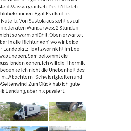
 Mehl-Wassergemisch. Das hätte ich
hinbekommen. Egal. Es dient als
Nutella. Von Sestola aus geht es auf
en moderaten Wanderweg. 2 Stunden
 nicht so warm anfühlt. Oben erwartet
tbar in alle Richtungen) wo wir beide
 Landeplatz liegt zwar nicht im Lee
 etwas uneben. Sam bekommt die
muss landen gehen. Ich will die Thermik
 bedenke ich nicht die Unebenheit des
im „Abachtern“ Schwierigkeiten und
/Seitenwind. Zum Glück hab ich gute
iß Landung, aber nix passiert.