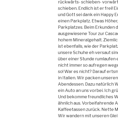
rückwärts- schieben- vorwärt
schieben. Endlich ist er frei!
und Gott sei dank ein Happy 
einen Parkplatz. Etwas Höher,
Parkplatzes. Beim Erkunden d
ausgewiesene Tour zur Cascad
hohem Mineralgehalt. Ziemlic
ist ebenfalls, wie der Parkpl
unsere Schuhe eh versaut sind,
über einer Stunde rumlaufen er
nicht immer so aufregen wege
so! War es nicht? Darauf ertsm
in Italien. Wir packen unseren
Abendessen. Dazu natürlich W
ein Auto an uns vorbei. Ich g
Und bekomme freundliches Wi
ähnlich aus. Vorbeifahrende 
Kaffeetassen zurück. Nette M
Wir wandern mit unseren Gle