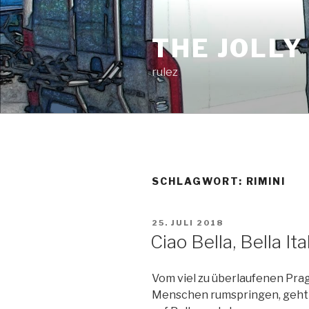
Zum
Inhalt
THE JOLLY
springen
rulez
SCHLAGWORT:
RIMINI
VERÖFFENTLICHT
25. JULI 2018
AM
Ciao Bella, Bella Ital
Vom viel zu überlaufenen Prag
Menschen rumspringen, geht 