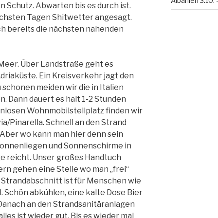
Albanien 3.10. 
en Schutz. Abwarten bis es durch ist.
nächsten Tagen Shitwetter angesagt.
ch bereits die nächsten nahenden
 Meer. Über Landstraße geht es
Adriaküste. Ein Kreisverkehr jagt den
schonen meiden wir die in Italien
. Dann dauert es halt 1-2 Stunden
enlosen Wohnmobilstellplatz finden wir
via/Pinarella. Schnell an den Strand
 Aber wo kann man hier denn sein
Sonnenliegen und Sonnenschirme in
ge reicht. Unser großes Handtuch
rn gehen eine Stelle wo man „frei“
er Strandabschnitt ist für Menschen wie
l. Schön abkühlen, eine kalte Dose Bier
Danach an den Strandsanitäranlagen
les ist wieder gut. Bis es wieder mal