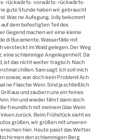
s- rückwärts- vorwärts- rückwärts-
 Eine gute Stunde haben wir gebraucht
End. Was ne Aufegung. Jolly bekommt
 auf dem befestigten Teil des
er Gegend machen wir eine kleine
e di Bucamente, Wasserfälle mit
h versteckt im Wald gelegen. Der Weg
atz, eine schlammige Angelegenheit. Da
 ist das nicht weiter tragisch. Nach
stmal chillen. Sam sagt: ich soll mich
n sowas, war doch kein Problem! Ach
al ne Flasche Wein. Sind ja schließlich
 Grill aus und zaubern uns ein feines
ein. Hin und wieder fährt dann doch
rüße freundlich mit meinem Glas Wein.
nken zurück. Beim Frühstück sieht es
Autos grüßen, wir grüßen mit unseren
enschen hier. Heute passt das Wetter.
itschirmen den schlammigen Berg