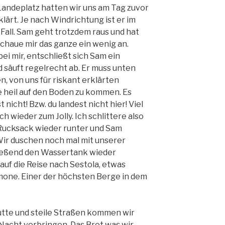
Landeplatz hatten wir uns am Tag zuvor
lärt. Je nach Windrichtung ist er im
 Fall. Sam geht trotzdem raus und hat
chaue mir das ganze ein wenig an.
i mir, entschließt sich Sam ein
 säuft regelrecht ab. Er muss unten
en, von uns für riskant erklärten
 heil auf den Boden zu kommen. Es
 nicht! Bzw. du landest nicht hier! Viel
ch wieder zum Jolly. Ich schlittere also
Rucksack wieder runter und Sam
ir duschen noch mal mit unserer
ließend den Wassertank wieder
uf die Reise nach Sestola, etwas
mone. Einer der höchsten Berge in dem
utte und steile Straßen kommen wir
Nacht verbringen. Das Brot was wir