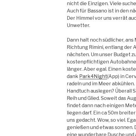
nicht die Einzigen. Viele such
Auch für Bassano ist in den 
Der Himmel vor uns verrät au
Unwetter.
Dann halt noch südlicher, ans
Richtung Rimini, entlang der 
nächsten. Um unser Budget zu 
kostenpflichtigen Autobahnen
länger. Aber egal. Einen kost
dank
Park4Night
(App) in Cer
radeln und im Meer abkühlen.
Handtuch auslegen? Überall 
Reih und Glied. Soweit das Au
findet dann nach einigen Mete
liegen darf. Ein ca 50m breit
uns gedacht. Wow, so viel. Ega
genießen und etwas sonnen. 
eine wunderbare Dusche und al