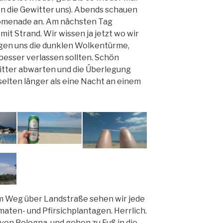
en die Gewitter uns). Abends schauen
romenade an. Am nächsten Tag
it Strand. Wir wissen ja jetzt wo wir
agen uns die dunklen Wolkentürme,
 besser verlassen sollten. Schön
witter abwarten und die Überlegung
 selten länger als eine Nacht an einem
m Weg über Landstraße sehen wir jede
aten- und Pfirsichplantagen. Herrlich.
von Bologna. und gehen zu Fuß in die