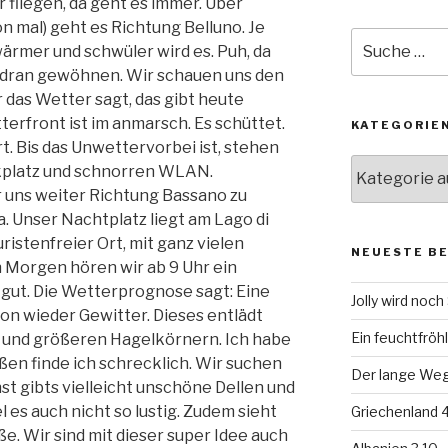
 fliegen, da geht es immer. Über
on mal) geht es Richtung Belluno. Je
Suche
ärmer und schwüler wird es. Puh, da
nach:
l dran gewöhnen. Wir schauen uns den
r das Wetter sagt, das gibt heute
terfront ist im anmarsch. Es schüttet.
KATEGORIE
rt. Bis das Unwettervorbei ist, stehen
Kategorien
kplatz und schnorren WLAN.
r uns weiter Richtung Bassano zu
. Unser Nachtplatz liegt am Lago di
uristenfreier Ort, mit ganz vielen
NEUESTE B
Morgen hören wir ab 9 Uhr ein
t gut. Die Wetterprognose sagt: Eine
Jolly wird noc
hon wieder Gewitter. Dieses entlädt
Ein feuchtfröhl
n und größeren Hagelkörnern. Ich habe
en finde ich schrecklich. Wir suchen
Der lange Weg 
t gibts vielleicht unschöne Dellen und
l es auch nicht so lustig. Zudem sieht
Griechenland 4
. Wir sind mit dieser super Idee auch