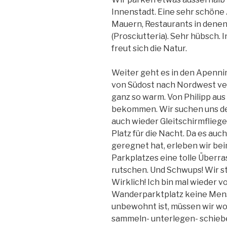
Innenstadt. Eine sehr schöne 
Mauern, Restaurants in dene
(Prosciutteria). Sehr hübsch. I
freut sich die Natur.
Weiter geht es in den Apennin,
von Südost nach Nordwest verla
ganz so warm. Von Philipp au
bekommen. Wir suchen uns de
auch wieder Gleitschirmfliege
Platz für die Nacht. Da es auc
geregnet hat, erleben wir be
Parkplatzes eine tolle Überra
rutschen. Und Schwups! Wir s
Wirklich! Ich bin mal wieder v
Wanderparktplatz keine Mens
unbewohnt ist, müssen wir wo
sammeln- unterlegen- schieb