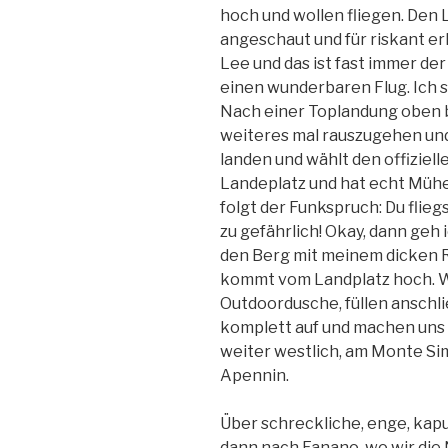
hoch und wollen fliegen. Den 
angeschaut und für riskant erk
Lee und das ist fast immer der
einen wunderbaren Flug. Ich s
Nach einer Toplandung oben be
weiteres mal rauszugehen und
landen und wählt den offiziell
Landeplatz und hat echt Mühe
folgt der Funkspruch: Du fliegst
zu gefährlich! Okay, dann geh i
den Berg mit meinem dicken 
kommt vom Landplatz hoch. W
Outdoordusche, füllen ansch
komplett auf und machen uns a
weiter westlich, am Monte Si
Apennin.
Über schreckliche, enge, kap
dann nach Fanano, wo wir die 