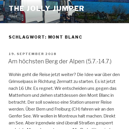
Zum
THE JOLLY JUMPER
Inhalt
rulez
springen
SCHLAGWORT:
MONT BLANC
VERÖFFENTLICHT
19. SEPTEMBER 2018
AM
Am höchsten Berg der Alpen (5.7.-14.7.)
Wohin geht die Reise jetzt weiter? Die Idee war über den
Grimselpass in Richtung Zermatt zu starten. Es ist jetzt
nach 16 Uhr. Es regnet. Wir entscheiden uns gegen das
Matterhorn und ziehen stattdessen den Mont Blanc in
betracht. Der soll sowieso eine Station unserer Reise
werden. Über Bern und Freiburg (CH) fahren wir an den
Genfer See. Wir wollen in Montreux halt machen. Direkt
am See. Aber irgendwie sind überall Straßen gesperrt