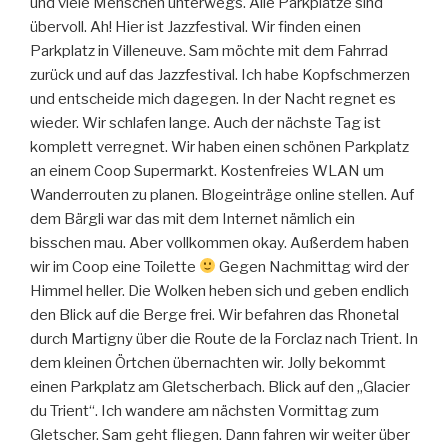
und viele Menschen unterwegs. Alle Parkplätze sind
übervoll. Ah! Hier ist Jazzfestival. Wir finden einen
Parkplatz in Villeneuve. Sam möchte mit dem Fahrrad
zurück und auf das Jazzfestival. Ich habe Kopfschmerzen
und entscheide mich dagegen. In der Nacht regnet es
wieder. Wir schlafen lange. Auch der nächste Tag ist
komplett verregnet. Wir haben einen schönen Parkplatz
an einem Coop Supermarkt. Kostenfreies WLAN um
Wanderrouten zu planen. Blogeinträge online stellen. Auf
dem Bärgli war das mit dem Internet nämlich ein
bisschen mau. Aber vollkommen okay. Außerdem haben
wir im Coop eine Toilette
Gegen Nachmittag wird der
Himmel heller. Die Wolken heben sich und geben endlich
den Blick auf die Berge frei. Wir befahren das Rhonetal
durch Martigny über die Route de la Forclaz nach Trient. In
dem kleinen Örtchen übernachten wir. Jolly bekommt
einen Parkplatz am Gletscherbach. Blick auf den „Glacier
du Trient“. Ich wandere am nächsten Vormittag zum
Gletscher. Sam geht fliegen. Dann fahren wir weiter über