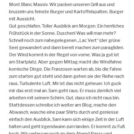
Mont Blanc Massiv. Wir packen unseren Grill aus und
bruzzeln uns feinste Burger und Kartoffelspalten. Burger
mit Aussicht.
Gut geschlafen. Toller Ausblick am Morgen. Ein herrliches
Frühstück in der Sonne. Duschen! Was will man mehr?
Schnell noch zum nahegelegenen „Lac Vert“ (der grüne
See) gewandert und dann bereit machen zum paragliden.
Der Wind kommt in der Regel von vorne. Was ja gut ist
am Startplatz. Aber gegen Mittag macht die Windfahne
komische Dinge. Die Franzosen warten ab, bis die Fahne
zum starten gut steht und dann gehen sie der Reihe nach
raus. Turbulente Luft. Mir ist das nicht geheuer. Ich guck
mir das erst mal an. Sam geht raus. Er muss ziemlich viel
arbeiten mit seinem Schirm. Gut, dass ich nicht raus bin.
Stattdessen schreibe ich weiter am Blog, mache den
Abwasch, wasche eine paar Shirts durch und geniesse
einfach den Ausblick. Sam kann sich einige Zeit in der Luft
halten und geht irgendwann zum landen. Er kommt zu Fuß
hoch. Wir verlassen noch an dem Abend Passy und