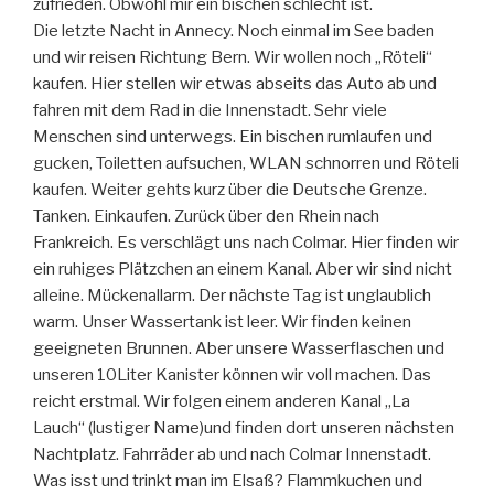
zufrieden. Obwohl mir ein bischen schlecht ist.
Die letzte Nacht in Annecy. Noch einmal im See baden
und wir reisen Richtung Bern. Wir wollen noch „Röteli“
kaufen. Hier stellen wir etwas abseits das Auto ab und
fahren mit dem Rad in die Innenstadt. Sehr viele
Menschen sind unterwegs. Ein bischen rumlaufen und
gucken, Toiletten aufsuchen, WLAN schnorren und Röteli
kaufen. Weiter gehts kurz über die Deutsche Grenze.
Tanken. Einkaufen. Zurück über den Rhein nach
Frankreich. Es verschlägt uns nach Colmar. Hier finden wir
ein ruhiges Plätzchen an einem Kanal. Aber wir sind nicht
alleine. Mückenallarm. Der nächste Tag ist unglaublich
warm. Unser Wassertank ist leer. Wir finden keinen
geeigneten Brunnen. Aber unsere Wasserflaschen und
unseren 10Liter Kanister können wir voll machen. Das
reicht erstmal. Wir folgen einem anderen Kanal „La
Lauch“ (lustiger Name)und finden dort unseren nächsten
Nachtplatz. Fahrräder ab und nach Colmar Innenstadt.
Was isst und trinkt man im Elsaß? Flammkuchen und