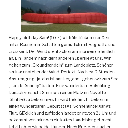
Happy birthday Sam! (10.7.) wir frühstücken draußen
unter Bäumen im Schatten gemütlich mit Baguette und
Croissant. Der Wind steht schon am morgen ordentlich
an. Ein Tandem nach dem anderen überfliegt uns. Wir
gehen zum „Groundhandeln“ zum Landeplatz. Schöner,
laminar anstehender Wind. Perfekt. Nach ca. 2 Stunden
Anstrengung- ja, das ist anstengend- gehen wir zum See
„Lac de Annecy“ baden. Eine wunderbare Abkühlung.
Danach versucht Sam noch einen Platz im Navette
(Shuttel) zu bekommen. Er wird belohnt. Er bekommt
einen wunderbaren Geburtstags-Sonnenuntergangs-
Flug. Glücklich und zufrieden landet er gegen 21 Uhr und
bekommt von mir noch ein kaltes Landebier gebracht.
Jetzt haben wir beide Hunger. Nach längerem suchen