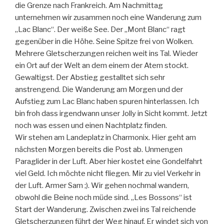
die Grenze nach Frankreich. Am Nachmittag
unternehmen wir zusammen noch eine Wanderung zum
„Lac Blanc“. Der weiße See. Der „Mont Blanc“ ragt
gegenüber in die Höhe. Seine Spitze frei von Wolken.
Mehrere Gletscherzungen reichen weit ins Tal. Wieder
ein Ort auf der Welt an dem einem der Atem stockt.
Gewaltigst. Der Abstieg gestalltet sich sehr
anstrengend. Die Wanderung am Morgen und der
Aufstieg zum Lac Blanc haben spuren hinterlassen. Ich
bin froh dass irgendwann unser Jolly in Sicht kommt. Jetzt
noch was essen und einen Nachtplatz finden.
Wir stehen am Landeplatz in Charmonix. Hier geht am
nächsten Morgen bereits die Post ab. Unmengen
Paraglider in der Luft. Aber hier kostet eine Gondelfahrt
viel Geld. Ich möchte nicht fliegen. Mir zu viel Verkehr in
der Luft. Armer Sam ;). Wir gehen nochmal wandern,
obwohl die Beine noch müde sind. „Les Bossons“ ist
Start der Wanderung. Zwischen zwei ins Tal reichende
Gletscherzungen führt der Weg hinauf. Er windet sich von