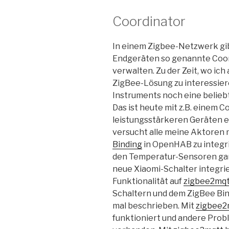
Coordinator
In einem Zigbee-Netzwerk gi
Endgeräten so genannte Coor
verwalten. Zu der Zeit, wo ic
ZigBee-Lösung zu interessier
Instruments noch eine belieb
Das ist heute mit z.B. einem 
leistungsstärkeren Geräten e
versucht alle meine Aktoren 
Binding
in OpenHAB zu integri
den Temperatur-Sensoren ganz
neue Xiaomi-Schalter integrier
Funktionalität auf
zigbee2mq
Schaltern und dem ZigBee Bin
mal beschrieben. Mit
zigbee2
funktioniert und andere Pro