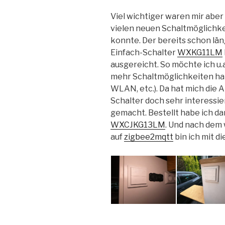
Viel wichtiger waren mir abe
vielen neuen Schaltmöglichkei
konnte. Der bereits schon lä
Einfach-Schalter
WXKG11LM
ausgereicht. So möchte ich u.
mehr Schaltmöglichkeiten habe
WLAN, etc.). Da hat mich die
Schalter doch sehr interessie
gemacht. Bestellt habe ich d
WXCJKG13LM
. Und nach dem
auf
zigbee2mqtt
bin ich mit d