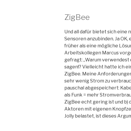
ZigBee
Und all dafür bietet sich eine
Sensoren anzubinden. Ja OK, e
früher als eine mögliche Lö
Arbeitskollegen Marcus vorge
gefragt: „Warum verwendest du
sagen!? Vielleicht hatte ich 
ZigBee. Meine Anforderungen 
sehr wenig Strom zu verbrauch
pauschal abgespeichert: Kab
als Funk = mehr Stromverbrau
ZigBee echt gering ist und b)
Aktoren mit eigenen Knopfzell
Jolly belastet, ist dieses Arg