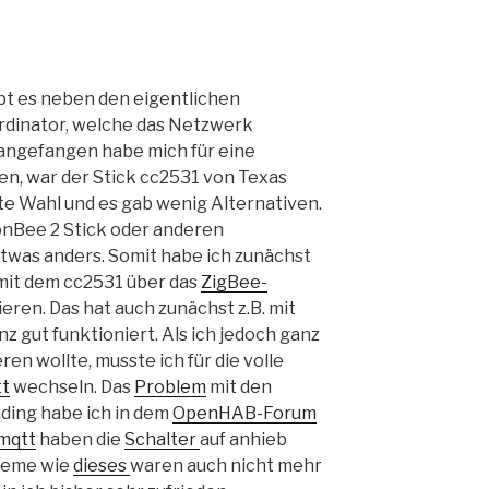
bt es neben den eigentlichen
dinator, welche das Netzwerk
h angefangen habe mich für eine
en, war der Stick cc2531 von Texas
te Wahl und es gab wenig Alternativen.
ConBee 2 Stick oder anderen
twas anders. Somit habe ich zunächst
mit dem cc2531 über das
ZigBee-
eren. Das hat auch zunächst z.B. mit
 gut funktioniert. Als ich jedoch ganz
en wollte, musste ich für die volle
tt
wechseln. Das
Problem
mit den
ding habe ich in dem
OpenHAB-Forum
mqtt
haben die
Schalter
auf anhieb
bleme wie
dieses
waren auch nicht mehr