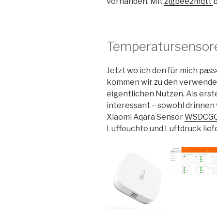
vorhanden. Mit
zigbee2mqtt
b
Temperatursensor
Jetzt wo ich den für mich pa
kommen wir zu den verwendet
eigentlichen Nutzen. Als erste
interessant – sowohl drinnen
Xiaomi Aqara Sensor
WSDCG
Luffeuchte und Luftdruck liefe