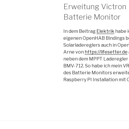
Erweitung Victron
Batterie Monitor
In dem Beitrag
Elektrik
habe i
eigenen OpenHAB Bindings be
Solarladereglers auch in Ope
Arne von
https://lifesetter.de
neben dem MPPT Laderegler a
BMV-712. So habe ich mein V
des Batterie Monitors erweite
Raspberry PI Installation mi