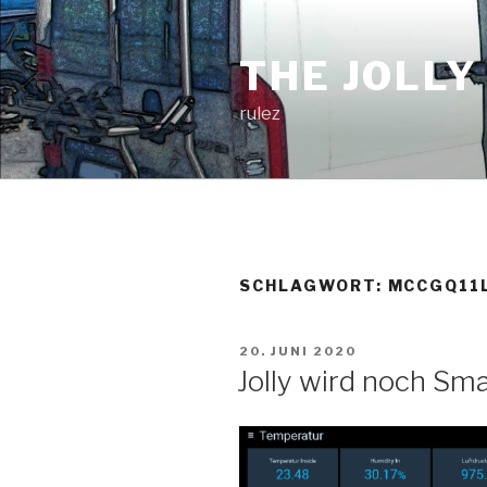
Zum
Inhalt
THE JOLLY
springen
rulez
SCHLAGWORT:
MCCGQ11
VERÖFFENTLICHT
20. JUNI 2020
AM
Jolly wird noch Sm