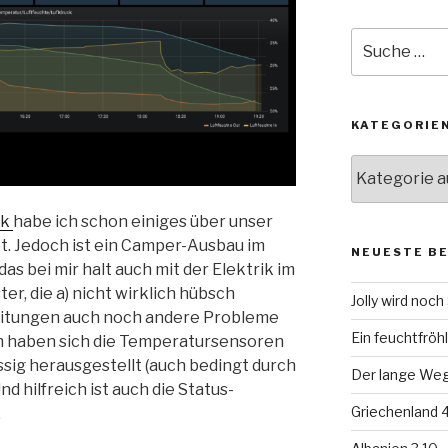
Suche
nach:
KATEGORIE
Kategorien
ik
habe ich schon einiges über unser
. Jedoch ist ein Camper-Ausbau im
NEUESTE B
t das bei mir halt auch mit der Elektrik im
ter, die a) nicht wirklich hübsch
Jolly wird noc
Leitungen auch noch andere Probleme
Ein feuchtfröhl
h haben sich die Temperatursensoren
ssig herausgestellt (auch bedingt durch
Der lange Weg 
 hilfreich ist auch die Status-
Griechenland 4
.