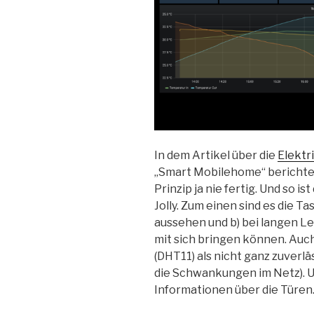
In dem Artikel über die
Elektr
„Smart Mobilehome“ berichtet
Prinzip ja nie fertig. Und so is
Jolly. Zum einen sind es die Tas
aussehen und b) bei langen 
mit sich bringen können. Auc
(DHT11) als nicht ganz zuverlä
die Schwankungen im Netz). Und
Informationen über die Türen