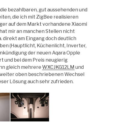
r die bezahlbaren, gut aussehenden und
ten, die ich mit ZigBee realisieren
nger auf dem Markt vorhandene Xiaomi
hat mir an manchen Stellen nicht
a. direkt am Eingang doch deutlich
n (Hauptlicht, Küchenlicht, Inverter,
 Ankündigung der neuen Aqara Opple
rt und bei dem Preis neugierig
ann gleich mehrere
WXCJKG12LM
und
 weiter oben beschriebenen Wechsel
ieser Lösung auch sehr zufrieden.