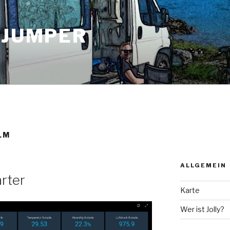
 JUMPER
LM
ALLGEMEIN
arter
Karte
Wer ist Jolly?