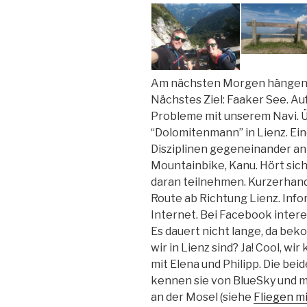
Am nächsten Morgen hängen di
Nächstes Ziel: Faaker See. A
Probleme mit unserem Navi. Ü
“Dolomitenmann” in Lienz. Ein
Disziplinen gegeneinander ant
Mountainbike, Kanu. Hört sic
daran teilnehmen. Kurzerhand
Route ab Richtung Lienz. Info
Internet. Bei Facebook interes
Es dauert nicht lange, da bek
wir in Lienz sind? Ja! Cool, w
mit Elena und Philipp. Die be
kennen sie von BlueSky und mi
an der Mosel (siehe
Fliegen mi