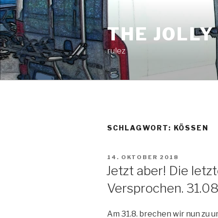
Zum
Inhalt
THE JOLLY
springen
rulez
SCHLAGWORT:
KÖSSEN
VERÖFFENTLICHT
14. OKTOBER 2018
AM
Jetzt aber! Die letz
Versprochen. 31.08.
Am 31.8. brechen wir nun zu u