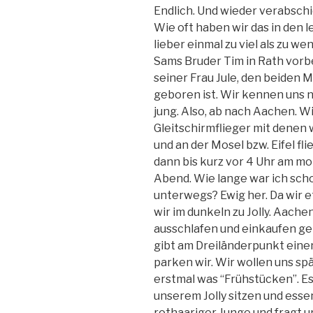
Endlich. Und wieder verabschi
Wie oft haben wir das in den 
lieber einmal zu viel als zu w
Sams Bruder Tim in Rath vorb
seiner Frau Jule, den beiden M
geboren ist. Wir kennen uns n
jung. Also, ab nach Aachen. W
Gleitschirmflieger mit denen 
und an der Mosel bzw. Eifel fl
dann bis kurz vor 4 Uhr am mo
Abend. Wie lange war ich sch
unterwegs? Ewig her. Da wir 
wir im dunkeln zu Jolly. Aache
ausschlafen und einkaufen geh
gibt am Dreiländerpunkt eine
parken wir. Wir wollen uns spä
erstmal was “Frühstücken”. Es 
unserem Jolly sitzen und essen
rothaariger Junge und fragt u