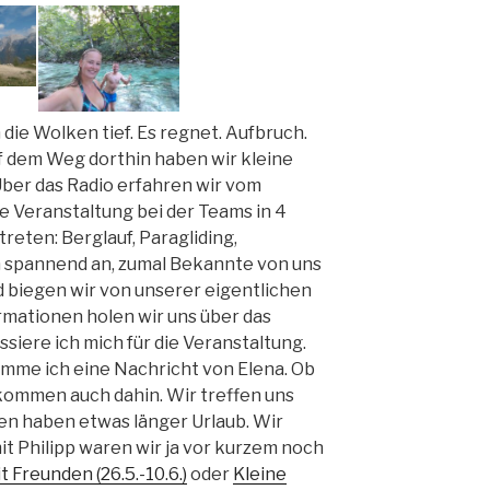
e Wolken tief. Es regnet. Aufbruch.
uf dem Weg dorthin haben wir kleine
ber das Radio erfahren wir vom
e Veranstaltung bei der Teams in 4
reten: Berglauf, Paragliding,
h spannend an, zumal Bekannte von uns
 biegen wir von unserer eigentlichen
rmationen holen wir uns über das
siere ich mich für die Veranstaltung.
omme ich eine Nachricht von Elena. Ob
ir kommen auch dahin. Wir treffen uns
iden haben etwas länger Urlaub. Wir
t Philipp waren wir ja vor kurzem noch
t Freunden (26.5.-10.6.)
oder
Kleine