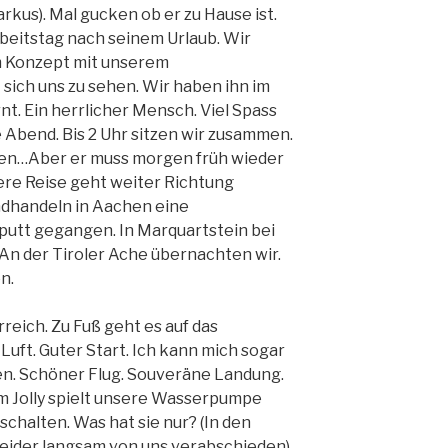
rkus). Mal gucken ob er zu Hause ist.
beitstag nach seinem Urlaub. Wir
m Konzept mit unserem
sich uns zu sehen. Wir haben ihn im
nt. Ein herrlicher Mensch. Viel Spass
 Abend. Bis 2 Uhr sitzen wir zusammen.
en…Aber er muss morgen früh wieder
nsere Reise geht weiter Richtung
ndhandeln in Aachen eine
tt gegangen. In Marquartstein bei
An der Tiroler Ache übernachten wir.
n.
reich. Zu Fuß geht es auf das
Luft. Guter Start. Ich kann mich sogar
n. Schöner Flug. Souveräne Landung.
 am Jolly spielt unsere Wasserpumpe
sschalten. Was hat sie nur? (In den
leider langsam von uns verabschieden)