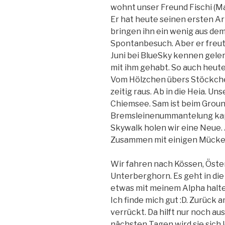
wohnt unser Freund Fischi (Ma
Er hat heute seinen ersten Ar
bringen ihn ein wenig aus de
Spontanbesuch. Aber er freut 
Juni bei BlueSky kennen geler
mit ihm gehabt. So auch heute
Vom Hölzchen übers Stöckch
zeitig raus. Ab in die Heia. U
Chiemsee. Sam ist beim Grou
Bremsleinenummantelung kapu
Skywalk holen wir eine Neue. 
Zusammen mit einigen Mücke
Wir fahren nach Kössen, Öster
Unterberghorn. Es geht in die 
etwas mit meinem Alpha halte
Ich finde mich gut :D. Zurück
verrückt. Da hilft nur noch au
nächsten Tagen wird sie sich 