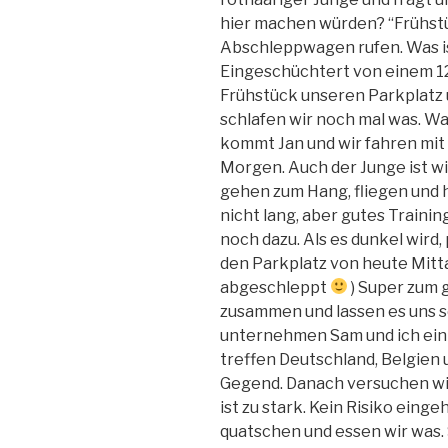
hier machen würden? “Frühstü
Abschleppwagen rufen. Was i
Eingeschüchtert von einem 12
Frühstück unseren Parkplatz 
schlafen wir noch mal was. Wa
kommt Jan und wir fahren mit
Morgen. Auch der Junge ist wi
gehen zum Hang, fliegen und h
nicht lang, aber gutes Traini
noch dazu. Als es dunkel wird, 
den Parkplatz von heute Mitta
abgeschleppt
) Super zum g
zusammen und lassen es uns
unternehmen Sam und ich ein 
treffen Deutschland, Belgien 
Gegend. Danach versuchen wi
ist zu stark. Kein Risiko eing
quatschen und essen wir was.