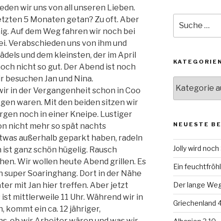
eden wir uns von all unseren Lieben.
Suche
letzten 5 Monaten getan? Zu oft. Aber
nach:
enig. Auf dem Weg fahren wir noch bei
ei. Verabschieden uns von ihm und
ädels und dem kleinsten, der im April
KATEGORIE
och nicht so gut. Der Abend ist noch
ir besuchen Jan und Nina.
Kategorien
wir in der Vergangenheit schon in Coo
iegen waren. Mit den beiden sitzen wir
rgen noch in einer Kneipe. Lustiger
NEUESTE B
on nicht mehr so spät nachts
etwas außerhalb geparkt haben, radeln
Jolly wird noc
n ist ganz schön hügelig. Rausch
en. Wir wollen heute Abend grillen. Es
Ein feuchtfröhl
n super Soaringhang. Dort in der Nähe
ter mit Jan hier treffen. Aber jetzt
Der lange Weg 
ist mittlerweile 11 Uhr. Während wir in
Griechenland 4
, kommt ein ca. 12 jähriger,
ns, ob wir Arbeiter wären und was wir