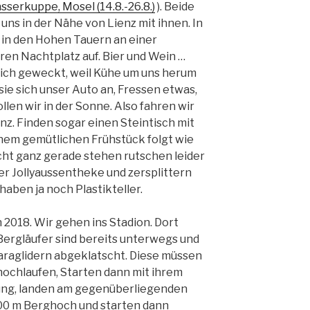
sserkuppe, Mosel (14.8.-26.8.)
). Beide
uns in der Nähe von Lienz mit ihnen. In
in den Hohen Tauern an einer
ren Nachtplatz auf. Bier und Wein …
ch geweckt, weil Kühe um uns herum
ie sich unser Auto an, Fressen etwas,
len wir in der Sonne. Also fahren wir
nz. Finden sogar einen Steintisch mit
nem gemütlichen Frühstück folgt wie
cht ganz gerade stehen rutschen leider
er Jollyaussentheke und zersplittern
 haben ja noch Plastikteller.
018. Wir gehen ins Stadion. Dort
 Bergläufer sind bereits unterwegs und
araglidern abgeklatscht. Diese müssen
hochlaufen, Starten dann mit ihrem
ung, landen am gegenüberliegenden
300 m Berghoch und starten dann