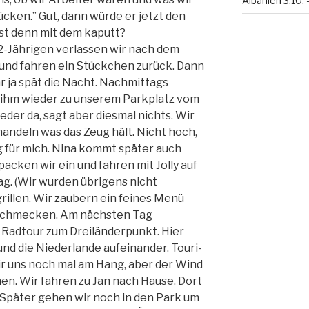
Albanien 3.10. 
cken.” Gut, dann würde er jetzt den
st denn mit dem kaputt?
-Jährigen verlassen wir nach dem
und fahren ein Stückchen zurück. Dann
r ja spät die Nacht. Nachmittags
 ihm wieder zu unserem Parkplatz vom
eder da, sagt aber diesmal nichts. Wir
andeln was das Zeug hält. Nicht hoch,
ng für mich. Nina kommt später auch
packen wir ein und fahren mit Jolly auf
g. (Wir wurden übrigens nicht
rillen. Wir zaubern ein feines Menü
 schmecken. Am nächsten Tag
Radtour zum Dreiländerpunkt. Hier
und die Niederlande aufeinander. Touri-
r uns noch mal am Hang, aber der Wind
ehen. Wir fahren zu Jan nach Hause. Dort
 Später gehen wir noch in den Park um