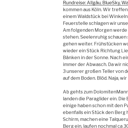
Rundreise: Allgäu, BlueSky, Wa
kommen aus Köln. Wir treffen 
einem Waldstück bei Winkeln 
Feuerstelle schlagen wir unse
Am folgenden Morgen werde i
stehen. Seelenruhig schauen s
gehen weiter. Frühstücken wol
wieder ein Stück Richtung Lie
Bänken in der Sonne. Nach ei
immer der Abwasch. Da wir ni
3 unserer großen Teller von d
auf dem Boden. Blöd. Naja, wir
Ab gehts zum DolomitenMann 2
landen die Paraglider ein. Die
einige haben schon mit den P
ebenfalls ein Stück den Berg 
Schirm, machen eine Talquer
Berg ein, laufen nochmal ca 