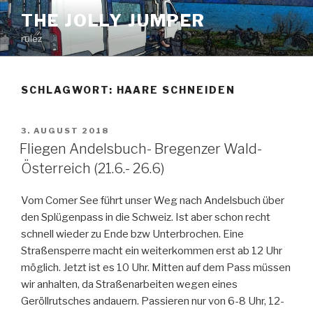
Zum
THE JOLLY JUMPER
Inhalt
rulez
springen
SCHLAGWORT:
HAARE SCHNEIDEN
VERÖFFENTLICHT
3. AUGUST 2018
AM
Fliegen Andelsbuch- Bregenzer Wald-
Österreich (21.6.- 26.6)
Vom Comer See führt unser Weg nach Andelsbuch über
den Splügenpass in die Schweiz. Ist aber schon recht
schnell wieder zu Ende bzw Unterbrochen. Eine
Straßensperre macht ein weiterkommen erst ab 12 Uhr
möglich. Jetzt ist es 10 Uhr. Mitten auf dem Pass müssen
wir anhalten, da Straßenarbeiten wegen eines
Geröllrutsches andauern. Passieren nur von 6-8 Uhr, 12-