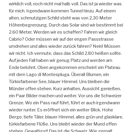
wirklich voll, noch nicht mal halb voll. Das ist ja wieder was
für mich. Irgendwann kommen Tunnel hinzu. Auf einem
alten, schmutzigen Schild steht was von 2,30 Meter
Höhenbegrenzung. Durch das Solar sind wir bestimmt bei
2.60 Meter. Werden wir es schaffen? Fahren wir gleich
Cabrio? Oder müssen wir auf der engen Passstrasse
umdrehen und alles wieder zurück fahren? Nein! Müssen
wir nicht. Ich vermute, dass das Schild 2.80 heißen sollte.
Auf jeden Fall haben wir genug Platz und werden am
Ende belohnt. Oben angekommen erscheint ein Plateau
mit dem Lago di Montespluga. Überall Blumen, ein
Türkisfarbener See, blauer Himmel. Uns bleiben die
Münder offen stehen. Kurz anhalten, Aussicht genießen,
ein Paar Bilder machen und weiter. Vor uns die Schweizer
Grenze. Wo ein Pass rauf führt, führt er auch irgendwann
wieder runter. Es eröffnet sich ein weiter Blick. Hohe
Berge, tiefe Täler, blauer Himmel, alles grün und glasklare,
türkisfarbene Flüße. Uns bleibt wieder der Mund offen
stehen. Gewaltigst! Das ist die Schweiz. Wie gemalt.