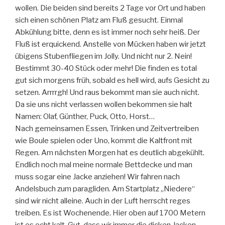
wollen. Die beiden sind bereits 2 Tage vor Ort und haben
sich einen schönen Platz am Fluß gesucht. Einmal
Abkühlung bitte, denn es ist immer noch sehr heiß. Der
Fluß ist erquickend. Anstelle von Mücken haben wir jetzt
übigens Stubenfliegen im Jolly. Und nicht nur 2. Nein!
Bestimmt 30-40 Stück oder mehr! Die finden es total
gut sich morgens früh, sobald es hell wird, aufs Gesicht zu
setzen. Arrrrgh! Und raus bekommt man sie auch nicht.
Da sie uns nicht verlassen wollen bekommen sie halt
Namen: Olaf, Günther, Puck, Otto, Horst…
Nach gemeinsamen Essen, Trinken und Zeitvertreiben
wie Boule spielen oder Uno, kommt die Kaltfront mit
Regen. Am nächsten Morgen hat es deutlich abgekühlt.
Endlich noch mal meine normale Bettdecke und man
muss sogar eine Jacke anziehen! Wir fahren nach
Andelsbuch zum paragliden. Am Startplatz „Niedere“
sind wir nicht alleine. Auch in der Luft herrscht reges
treiben. Es ist Wochenende. Hier oben auf 1700 Metern
ist es echt kalt. Gut, dass wir immer die dicken Jacken