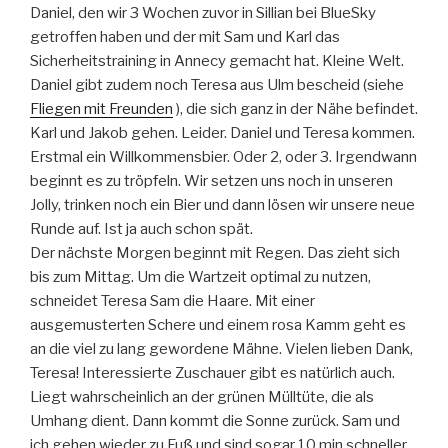
Daniel, den wir 3 Wochen zuvor in Sillian bei BlueSky
getroffen haben und der mit Sam und Karl das
Sicherheitstraining in Annecy gemacht hat. Kleine Welt.
Daniel gibt zudem noch Teresa aus Ulm bescheid (siehe
Fliegen mit Freunden
), die sich ganz in der Nähe befindet.
Karl und Jakob gehen. Leider. Daniel und Teresa kommen.
Erstmal ein Willkommensbier. Oder 2, oder 3. Irgendwann
beginnt es zu tröpfeln. Wir setzen uns noch in unseren
Jolly, trinken noch ein Bier und dann lösen wir unsere neue
Runde auf. Ist ja auch schon spät.
Der nächste Morgen beginnt mit Regen. Das zieht sich
bis zum Mittag. Um die Wartzeit optimal zu nutzen,
schneidet Teresa Sam die Haare. Mit einer
ausgemusterten Schere und einem rosa Kamm geht es
an die viel zu lang gewordene Mähne. Vielen lieben Dank,
Teresa! Interessierte Zuschauer gibt es natürlich auch.
Liegt wahrscheinlich an der grünen Mülltüte, die als
Umhang dient. Dann kommt die Sonne zurück. Sam und
ich gehen wieder zu Fuß und sind sogar 10 min schneller