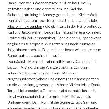
Daniel, den wir 3 Wochen zuvor in Sillian bei BlueSky
getroffen haben und der mit Sam und Karl das
Sicherheitstraining in Annecy gemacht hat. Kleine Welt.
Daniel gibt zudem noch Teresa aus Ulm bescheid (siehe
Fliegen mit Freunden
), die sich ganz in der Nähe befindet.
Karl und Jakob gehen. Leider. Daniel und Teresa kommen.
Erstmal ein Willkommensbier. Oder 2, oder 3. Irgendwann
beginnt es zu tröpfeln. Wir setzen uns noch in unseren
Jolly, trinken noch ein Bier und dann lösen wir unsere neue
Runde auf. Ist ja auch schon spät.
Der nächste Morgen beginnt mit Regen. Das zieht sich
bis zum Mittag. Um die Wartzeit optimal zu nutzen,
schneidet Teresa Sam die Haare. Mit einer
ausgemusterten Schere und einem rosa Kamm geht es
an die viel zu lang gewordene Mähne. Vielen lieben Dank,
Teresa! Interessierte Zuschauer gibt es natürlich auch.
Liegt wahrscheinlich an der grünen Mülltüte, die als
Umhang dient. Dann kommt die Sonne zurück. Sam und
ich gehen wieder zu Fuß und sind sogar 10 min schneller