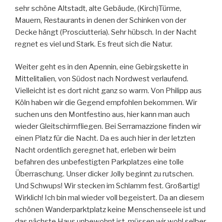
sehr schöne Altstadt, alte Gebäude, (Kirch)Türme,
Mauern, Restaurants in denen der Schinken von der
Decke hängt (Prosciutteria). Sehr hübsch. In der Nacht
regnet es viel und Stark. Es freut sich die Natur.
Weiter geht es in den Apennin, eine Gebirgskette in
Mittelitalien, von Südost nach Nordwest verlaufend.
Vielleicht ist es dort nicht ganz so warm. Von Philipp aus
Köln haben wir die Gegend empfohlen bekommen. Wir
suchen uns den Montfestino aus, hier kann man auch
wieder Gleitschirmfliegen. Bei Serramazzione finden wir
einen Platz für die Nacht. Da es auch hier in der letzten
Nacht ordentlich geregnet hat, erleben wir beim
befahren des unbefestigten Parkplatzes eine tolle
Überraschung. Unser dicker Jolly beginnt zu rutschen.
Und Schwups! Wir stecken im Schlamm fest. Großartig!
Wirklich! Ich bin mal wieder voll begeistert. Da an diesem
schönen Wanderparktplatz keine Menschenseele ist und
das nächste Haus unbewohnt ist, müssen wir wohl selber