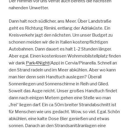
Der Himmel vor uns verrät auch bereits die nächsten
nahenden Unwetter.
Dann halt noch südlicher, ans Meer. Über Landstraße
geht es Richtung Rimini, entlang der Adriaküste. Ein
Kreisverkehr jagt den nächsten. Um unser Budget zu
schonen meiden wir die in Italien kostenpflichtigen
Autobahnen. Dann dauert es halt 1-2 Stunden länger.
Aber egal. Einen kostenlosen Wohnmobilstellplatz finden
wir dank
Park4Night
(App) in Cervia/Pinarella. Schnell an
den Strand radeln und im Meer abkühlen. Aber wo kann
man hier denn sein Handtuch auslegen? Überall
Sonnenliegen und Sonnenschirme in Reih und Glied.
Soweit das Auge reicht. Unser großes Handtuch findet
dann nach einigen Metern gehen eine Stelle wo man
„frei“ liegen darf. Ein ca 50m breiter Strandabschnitt ist
für Menschen wie uns gedacht. Wow, so viel. Egal. Schön
abkühlen, eine kalte Dose Bier genießen und etwas
sonnen. Danach an den Strandsanitäranlagen eine