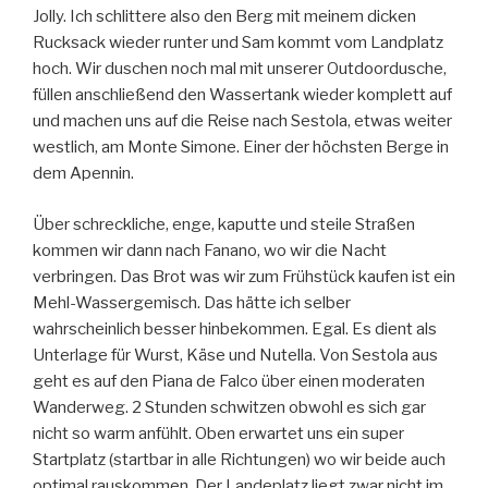
Jolly. Ich schlittere also den Berg mit meinem dicken
Rucksack wieder runter und Sam kommt vom Landplatz
hoch. Wir duschen noch mal mit unserer Outdoordusche,
füllen anschließend den Wassertank wieder komplett auf
und machen uns auf die Reise nach Sestola, etwas weiter
westlich, am Monte Simone. Einer der höchsten Berge in
dem Apennin.
Über schreckliche, enge, kaputte und steile Straßen
kommen wir dann nach Fanano, wo wir die Nacht
verbringen. Das Brot was wir zum Frühstück kaufen ist ein
Mehl-Wassergemisch. Das hätte ich selber
wahrscheinlich besser hinbekommen. Egal. Es dient als
Unterlage für Wurst, Käse und Nutella. Von Sestola aus
geht es auf den Piana de Falco über einen moderaten
Wanderweg. 2 Stunden schwitzen obwohl es sich gar
nicht so warm anfühlt. Oben erwartet uns ein super
Startplatz (startbar in alle Richtungen) wo wir beide auch
optimal rauskommen. Der Landeplatz liegt zwar nicht im