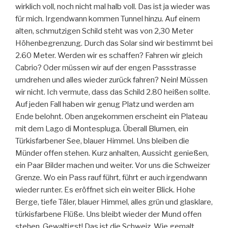
wirklich voll, noch nicht mal halb voll. Das ist ja wieder was
für mich. Irgendwann kommen Tunnel hinzu. Auf einem
alten, schmutzigen Schild steht was von 2,30 Meter
Höhenbegrenzung. Durch das Solar sind wir bestimmt bei
2.60 Meter. Werden wir es schaffen? Fahren wir gleich
Cabrio? Oder müssen wir auf der engen Passstrasse
umdrehen und alles wieder zurück fahren? Nein! Müssen
wir nicht. Ich vermute, dass das Schild 2.80 heißen sollte.
Auf jeden Fall haben wir genug Platz und werden am
Ende belohnt. Oben angekommen erscheint ein Plateau
mit dem Lago di Montespluga. Überall Blumen, ein
Türkisfarbener See, blauer Himmel. Uns bleiben die
Münder offen stehen. Kurz anhalten, Aussicht genießen,
ein Paar Bilder machen und weiter. Vor uns die Schweizer
Grenze. Wo ein Pass rauf führt, führt er auch irgendwann
wieder runter. Es eröffnet sich ein weiter Blick. Hohe
Berge, tiefe Täler, blauer Himmel, alles grün und glasklare,
türkisfarbene Flüße. Uns bleibt wieder der Mund offen
stehen. Gewaltigst! Das ist die Schweiz. Wie gemalt.