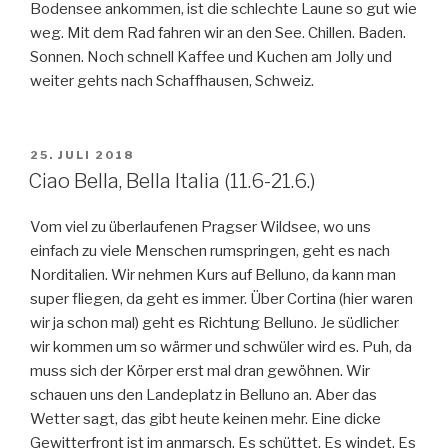
Bodensee ankommen, ist die schlechte Laune so gut wie
weg. Mit dem Rad fahren wir an den See. Chillen. Baden.
Sonnen. Noch schnell Kaffee und Kuchen am Jolly und
weiter gehts nach Schaffhausen, Schweiz.
VERÖFFENTLICHT
25. JULI 2018
AM
Ciao Bella, Bella Italia (11.6-21.6.)
Vom viel zu überlaufenen Pragser Wildsee, wo uns
einfach zu viele Menschen rumspringen, geht es nach
Norditalien. Wir nehmen Kurs auf Belluno, da kann man
super fliegen, da geht es immer. Über Cortina (hier waren
wir ja schon mal) geht es Richtung Belluno. Je südlicher
wir kommen um so wärmer und schwüler wird es. Puh, da
muss sich der Körper erst mal dran gewöhnen. Wir
schauen uns den Landeplatz in Belluno an. Aber das
Wetter sagt, das gibt heute keinen mehr. Eine dicke
Gewitterfront ist im anmarsch. Es schüttet. Es windet. Es