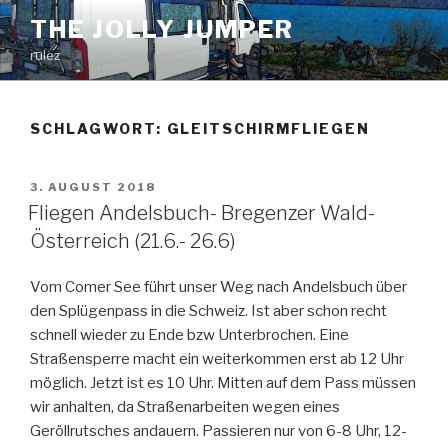
Zum
THE JOLLY JUMPER
Inhalt
rulez
springen
SCHLAGWORT:
GLEITSCHIRMFLIEGEN
VERÖFFENTLICHT
3. AUGUST 2018
AM
Fliegen Andelsbuch- Bregenzer Wald-
Österreich (21.6.- 26.6)
Vom Comer See führt unser Weg nach Andelsbuch über
den Splügenpass in die Schweiz. Ist aber schon recht
schnell wieder zu Ende bzw Unterbrochen. Eine
Straßensperre macht ein weiterkommen erst ab 12 Uhr
möglich. Jetzt ist es 10 Uhr. Mitten auf dem Pass müssen
wir anhalten, da Straßenarbeiten wegen eines
Geröllrutsches andauern. Passieren nur von 6-8 Uhr, 12-