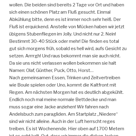
wollen. Die beiden sind bereits 2 Tage vor Ort und haben
sich einen schönen Platz am Fluß gesucht. Einmal
Abkühlung bitte, denn es ist immer noch sehr heiß. Der
Fluß ist erquickend. Anstelle von Mücken haben wir jetzt
übigens Stubenfliegen im Jolly. Und nicht nur 2. Nein!
Bestimmt 30-40 Stück oder mehr! Die finden es total
gut sich morgens früh, sobald es hell wird, aufs Gesicht zu
setzen. Arrrrgh! Und raus bekommt man sie auch nicht.
Da sie uns nicht verlassen wollen bekommen sie halt
Namen: Olaf, Günther, Puck, Otto, Horst…
Nach gemeinsamen Essen, Trinken und Zeitvertreiben
wie Boule spielen oder Uno, kommt die Kaltfront mit
Regen. Am nächsten Morgen hat es deutlich abgekühlt.
Endlich noch mal meine normale Bettdecke und man
muss sogar eine Jacke anziehen! Wir fahren nach
Andelsbuch zum paragliden. Am Startplatz „Niedere“
sind wir nicht alleine. Auch in der Luft herrscht reges
treiben. Es ist Wochenende. Hier oben auf 1700 Metern
ist es echt kalt. Gut, dass wir immer die dicken Jacken