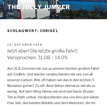
Zum
THE JOLLY JUMPER
Inhalt
rulez
springen
SCHLAGWORT:
CHRIGEL
VERÖFFENTLICHT
14. OKTOBER 2018
AM
Jetzt aber! Die letzte große Fahrt.
Versprochen. 31.08. – 14.09.
Am 31.8. brechen wir nun zu unserer letzten großen Fahrt
auf. Endlich. Und wieder verabschieden wir uns von all
unseren Lieben. Wie oft haben wir das in den letzten 5
Monaten getan? Zu oft. Aber lieber einmal zu viel als zu
wenig. Auf dem Weg fahren wir noch bei Sams Bruder
Tim in Rath vorbei. Verabschieden uns von ihm und seiner
Frau Jule, den beiden Mädels und dem kleinsten, der im