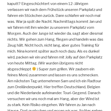
kaputt? Eingeschüchtert von einem 12-Jährigen
verlassen wir nach dem Frühstück unseren Parkplatz und
fahren ein Stückchen zurück. Dann schlafen wir noch mal
was. War ja spät die Nacht. Nachmittags kommt Jan und
wir fahren mit ihm wieder zu unserem Parkplatz vom
Morgen. Auch der Junge ist wieder da, sagt aber diesmal
nichts. Wir gehen zum Hang, fliegen und handeln was das
Zeug hält. Nicht hoch, nicht lang, aber gutes Training für
mich. Nina kommt später auch noch dazu. Als es dunkel
wird, packen wir ein und fahren mit Jolly auf den Parkplatz
von heute Mittag. (Wir wurden übrigens nicht
abgeschleppt
) Super zum grillen. Wir zaubern ein
feines Menü zusammen und lassen es uns schmecken.
Am nächsten Tag unternehmen Sam und ich ein Radtour
zum Dreiländerpunkt. Hier treffen Deutschland, Belgien
und die Niederlande aufeinander. Touri-Gegend. Danach
versuchen wir uns noch mal am Hang, aber der Wind ist
zu stark. Kein Risiko eingehen. Wir fahren zu Jan nach
Hause. Dort quatschen und essen wir was. Später gehen