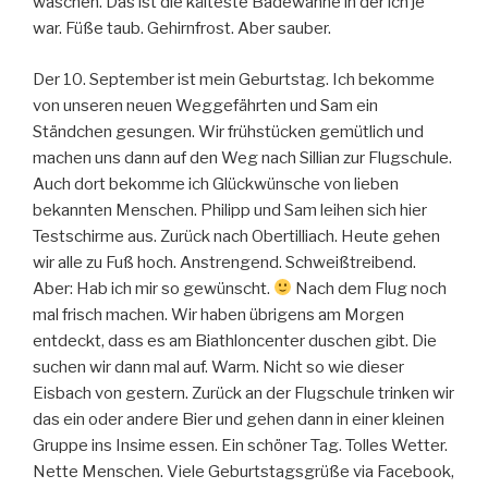
waschen. Das ist die kälteste Badewanne in der ich je
war. Füße taub. Gehirnfrost. Aber sauber.
Der 10. September ist mein Geburtstag. Ich bekomme
von unseren neuen Weggefährten und Sam ein
Ständchen gesungen. Wir frühstücken gemütlich und
machen uns dann auf den Weg nach Sillian zur Flugschule.
Auch dort bekomme ich Glückwünsche von lieben
bekannten Menschen. Philipp und Sam leihen sich hier
Testschirme aus. Zurück nach Obertilliach. Heute gehen
wir alle zu Fuß hoch. Anstrengend. Schweißtreibend.
Aber: Hab ich mir so gewünscht.
Nach dem Flug noch
mal frisch machen. Wir haben übrigens am Morgen
entdeckt, dass es am Biathloncenter duschen gibt. Die
suchen wir dann mal auf. Warm. Nicht so wie dieser
Eisbach von gestern. Zurück an der Flugschule trinken wir
das ein oder andere Bier und gehen dann in einer kleinen
Gruppe ins Insime essen. Ein schöner Tag. Tolles Wetter.
Nette Menschen. Viele Geburtstagsgrüße via Facebook,