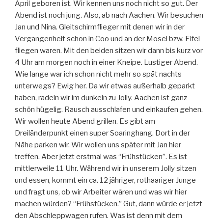
April geboren ist. Wir kennen uns noch nicht so gut. Der
Abend ist noch jung. Also, ab nach Aachen. Wir besuchen
Jan und Nina. Gleitschirmflieger mit denen wir in der
Vergangenheit schon in Coo und an der Mosel bzw. Eifel
fliegen waren. Mit den beiden sitzen wir dann bis kurz vor
4 Uhr am morgen noch in einer Kneipe. Lustiger Abend.
Wie lange war ich schon nicht mehr so spät nachts
unterwegs? Ewig her. Da wir etwas außerhalb geparkt
haben, radeln wir im dunkeln zu Jolly. Aachen ist ganz
schön hügelig. Rausch ausschlafen und einkaufen gehen.
Wir wollen heute Abend grillen. Es gibt am
Dreiländerpunkt einen super Soaringhang. Dort in der
Nähe parken wir. Wir wollen uns später mit Jan hier
treffen. Aber jetzt erstmal was “Frühstücken”. Es ist
mittlerweile 11 Uhr. Während wir in unserem Jolly sitzen
und essen, kommt ein ca. 12 jähriger, rothaariger Junge
und fragt uns, ob wir Arbeiter wären und was wir hier
machen würden? “Frühstücken.” Gut, dann würde er jetzt
den Abschleppwagen rufen. Was ist denn mit dem