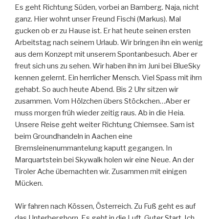
Es geht Richtung Süden, vorbei an Bamberg. Naja, nicht
ganz. Hier wohnt unser Freund Fischi (Markus). Mal
gucken ob er zu Hause ist. Er hat heute seinen ersten
Arbeitstag nach seinem Urlaub. Wir bringen ihn ein wenig
aus dem Konzept mit unserem Spontanbesuch. Aber er
freut sich uns zu sehen. Wir haben ihn im Juni bei BlueSky
kennen gelernt. Ein herrlicher Mensch. Viel Spass mit ihm
gehabt. So auch heute Abend. Bis 2 Uhr sitzen wir
zusammen. Vom Hölzchen übers Stöckchen…Aber er
muss morgen früh wieder zeitig raus. Ab in die Heia.
Unsere Reise geht weiter Richtung Chiemsee. Sam ist
beim Groundhandeln in Aachen eine
Bremsleinenummantelung kaputt gegangen. In
Marquartstein bei Skywalk holen wir eine Neue. An der
Tiroler Ache übernachten wir. Zusammen mit einigen
Mücken.
Wir fahren nach Kössen, Österreich. Zu Fuß geht es auf
das Unterberghorn. Es geht in die Luft. Guter Start. Ich