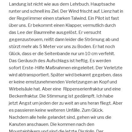
Landung ist nicht wie aus dem Lehrbuch. Hauptsache
runter und schnell ins Ziel. Der Wind frischt auf. Lienz hat in
der Regel immer einen starken Talwind. Ein Pilot ist fast
über uns. Er bekommt einen Klapper, vermutlich durch
das Lee der Baumreihe ausgelöst. Er versucht
gegenzusteuern, reißt dann leider die Strömung ab und
stürzt mehr als 5 Meter vor uns zu Boden. Er hat noch
Glück, dass er die Seitenbande nur um 10 cm verfehlt.
Das Geräusch des Aufschlags ist heftig. Es werden
sofort Erste-Hilfe Maßnahmen eingeleitet. Der Verletzte
wird abtransportiert. Später wird bekannt gegeben, dass
er keine ernstzunehmenden Verletzungen an Kopf und
Wirbelsäule hat. Aber eine Rippenserienfraktur und eine
Beckenfraktur. Die Stimmung ist gedämpft. Ich habe
jetzt Angst um jeden der zu weit an uns heran fliegt. Aber
es passieren keine weiteren Unfälle. Zum Glück.
Nachdem alle heile gelandet sind, gehen wir uns die
Kanuten anschauen. Die kommen nach den
Mountainbikern und sind die letzte Disziplin. Der