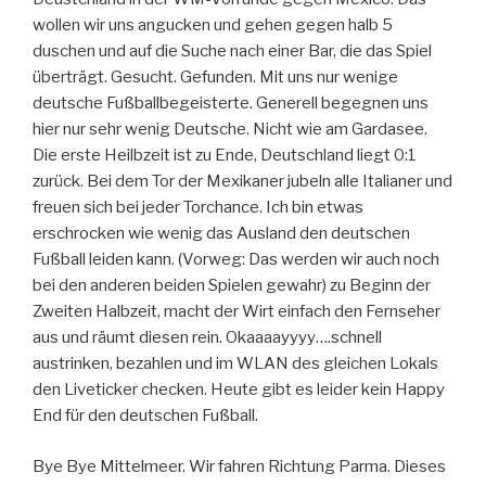
wollen wir uns angucken und gehen gegen halb 5
duschen und auf die Suche nach einer Bar, die das Spiel
überträgt. Gesucht. Gefunden. Mit uns nur wenige
deutsche Fußballbegeisterte. Generell begegnen uns
hier nur sehr wenig Deutsche. Nicht wie am Gardasee.
Die erste Heilbzeit ist zu Ende, Deutschland liegt 0:1
zurück. Bei dem Tor der Mexikaner jubeln alle Italianer und
freuen sich bei jeder Torchance. Ich bin etwas
erschrocken wie wenig das Ausland den deutschen
Fußball leiden kann. (Vorweg: Das werden wir auch noch
bei den anderen beiden Spielen gewahr) zu Beginn der
Zweiten Halbzeit, macht der Wirt einfach den Fernseher
aus und räumt diesen rein. Okaaaayyyy….schnell
austrinken, bezahlen und im WLAN des gleichen Lokals
den Liveticker checken. Heute gibt es leider kein Happy
End für den deutschen Fußball.
Bye Bye Mittelmeer. Wir fahren Richtung Parma. Dieses