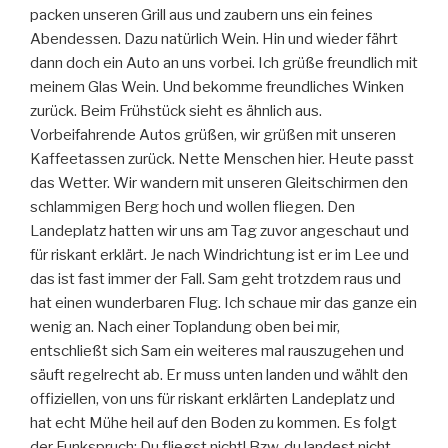
packen unseren Grill aus und zaubern uns ein feines
Abendessen. Dazu natürlich Wein. Hin und wieder fährt
dann doch ein Auto an uns vorbei. Ich grüße freundlich mit
meinem Glas Wein. Und bekomme freundliches Winken
zurück. Beim Frühstück sieht es ähnlich aus.
Vorbeifahrende Autos grüßen, wir grüßen mit unseren
Kaffeetassen zurück. Nette Menschen hier. Heute passt
das Wetter. Wir wandern mit unseren Gleitschirmen den
schlammigen Berg hoch und wollen fliegen. Den
Landeplatz hatten wir uns am Tag zuvor angeschaut und
für riskant erklärt. Je nach Windrichtung ist er im Lee und
das ist fast immer der Fall. Sam geht trotzdem raus und
hat einen wunderbaren Flug. Ich schaue mir das ganze ein
wenig an. Nach einer Toplandung oben bei mir,
entschließt sich Sam ein weiteres mal rauszugehen und
säuft regelrecht ab. Er muss unten landen und wählt den
offiziellen, von uns für riskant erklärten Landeplatz und
hat echt Mühe heil auf den Boden zu kommen. Es folgt
der Funkspruch: Du fliegst nicht! Bzw. du landest nicht