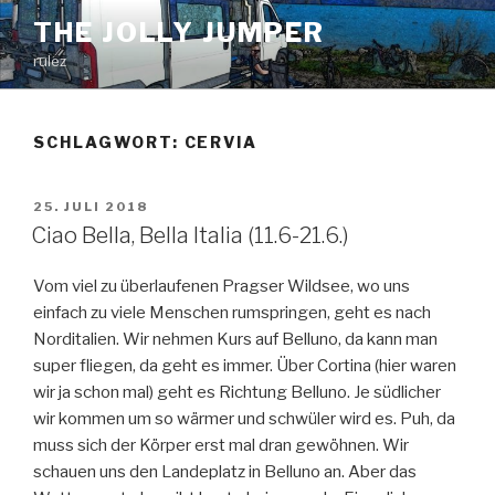
Zum
THE JOLLY JUMPER
Inhalt
rulez
springen
SCHLAGWORT:
CERVIA
VERÖFFENTLICHT
25. JULI 2018
AM
Ciao Bella, Bella Italia (11.6-21.6.)
Vom viel zu überlaufenen Pragser Wildsee, wo uns
einfach zu viele Menschen rumspringen, geht es nach
Norditalien. Wir nehmen Kurs auf Belluno, da kann man
super fliegen, da geht es immer. Über Cortina (hier waren
wir ja schon mal) geht es Richtung Belluno. Je südlicher
wir kommen um so wärmer und schwüler wird es. Puh, da
muss sich der Körper erst mal dran gewöhnen. Wir
schauen uns den Landeplatz in Belluno an. Aber das