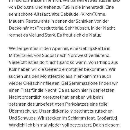
Pfirsichplantagen. Herrlich. Wir parken etwas ausserhalb
von Bologna. und gehen zu Fuß in die Innenstadt. Eine
sehr schöne Altstadt, alte Gebäude, (Kirch)Türme,
Mauern, Restaurants in denen der Schinken von der
Decke hängt (Prosciutteria). Sehr hübsch. In der Nacht
regnet es viel und Stark. Es freut sich die Natur.
Weiter geht es in den Apennin, eine Gebirgskette in
Mittelitalien, von Südost nach Nordwest verlaufend.
Vielleicht ist es dort nicht ganz so warm. Von Philipp aus
Köln haben wir die Gegend empfohlen bekommen. Wir
suchen uns den Montfestino aus, hier kann man auch
wieder Gleitschirmfliegen. Bei Serramazzione finden wir
einen Platz für die Nacht. Da es auch hier in der letzten
Nacht ordentlich geregnet hat, erleben wir beim
befahren des unbefestigten Parkplatzes eine tolle
Überraschung. Unser dicker Jolly beginnt zu rutschen.
Und Schwups! Wir stecken im Schlamm fest. Großartig!
Wirklich! Ich bin mal wieder voll begeistert. Da an diesem