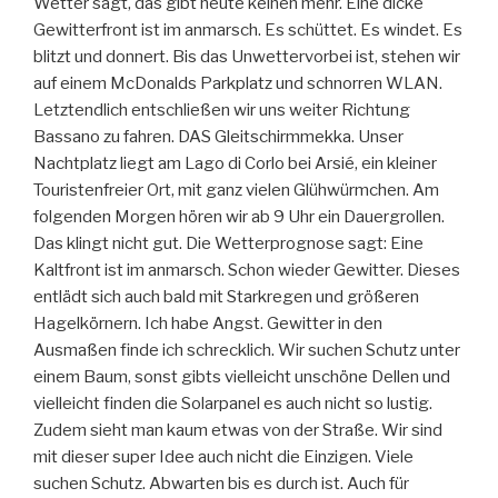
Wetter sagt, das gibt heute keinen mehr. Eine dicke
Gewitterfront ist im anmarsch. Es schüttet. Es windet. Es
blitzt und donnert. Bis das Unwettervorbei ist, stehen wir
auf einem McDonalds Parkplatz und schnorren WLAN.
Letztendlich entschließen wir uns weiter Richtung
Bassano zu fahren. DAS Gleitschirmmekka. Unser
Nachtplatz liegt am Lago di Corlo bei Arsié, ein kleiner
Touristenfreier Ort, mit ganz vielen Glühwürmchen. Am
folgenden Morgen hören wir ab 9 Uhr ein Dauergrollen.
Das klingt nicht gut. Die Wetterprognose sagt: Eine
Kaltfront ist im anmarsch. Schon wieder Gewitter. Dieses
entlädt sich auch bald mit Starkregen und größeren
Hagelkörnern. Ich habe Angst. Gewitter in den
Ausmaßen finde ich schrecklich. Wir suchen Schutz unter
einem Baum, sonst gibts vielleicht unschöne Dellen und
vielleicht finden die Solarpanel es auch nicht so lustig.
Zudem sieht man kaum etwas von der Straße. Wir sind
mit dieser super Idee auch nicht die Einzigen. Viele
suchen Schutz. Abwarten bis es durch ist. Auch für