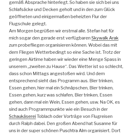
gemäß Absprache hinterlegt. So haben sie sich bei uns
Schlafsäcke und Decken geholt und in den zum Glück
geöffneten und einigermaßen beheizten Flur der
Flugschule gelegt.
Am Morgen begrüßen wir erstmal alle. Stefan hat für
mich sogar den gerade erst verfügbaren
Skywalk Arak
zum probefliegen organisieren können. Wobei das mit
dem Fliegen Wetterbedingt so eine Sache ist. Trotz der
geringen Airtime haben wir wieder eine Menge Spass in
unserem „zweiten zu Hause“. Das Wetter ist so schlecht,
dass schon Mittags angestoßen wird. Und dem
entsprechend sieht das Programm aus. Bier trinken,
Essen gehen, hier mal ein Schnäpschen, Bier trinken,
Essen gehen, kurz was schlafen, Bier trinken, Essen
gehen, dann mal ein Wein, Essen gehen, usw. Na OK, es
sind auch Programmpunkte wie ein Besuch in der
Schaukäserei
Toblach oder Vorträge von Flugreisen
durch Ralph dabei. Den großen Abend hat Susanne für
uns in der super schönen
Puschtra Alm
organisiert. Dort