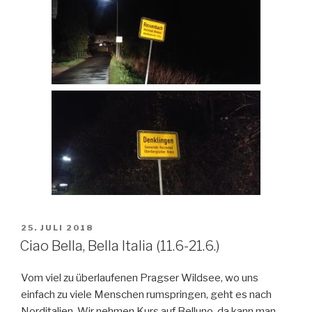
VERÖFFENTLICHT
25. JULI 2018
AM
Ciao Bella, Bella Italia (11.6-21.6.)
Vom viel zu überlaufenen Pragser Wildsee, wo uns
einfach zu viele Menschen rumspringen, geht es nach
Norditalien. Wir nehmen Kurs auf Belluno, da kann man