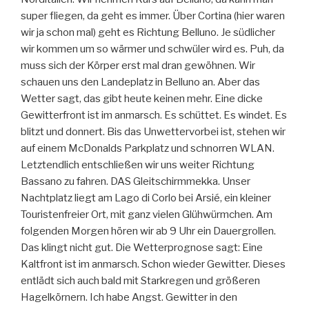
super fliegen, da geht es immer. Über Cortina (hier waren
wir ja schon mal) geht es Richtung Belluno. Je südlicher
wir kommen um so wärmer und schwüler wird es. Puh, da
muss sich der Körper erst mal dran gewöhnen. Wir
schauen uns den Landeplatz in Belluno an. Aber das
Wetter sagt, das gibt heute keinen mehr. Eine dicke
Gewitterfront ist im anmarsch. Es schüttet. Es windet. Es
blitzt und donnert. Bis das Unwettervorbei ist, stehen wir
auf einem McDonalds Parkplatz und schnorren WLAN.
Letztendlich entschließen wir uns weiter Richtung
Bassano zu fahren. DAS Gleitschirmmekka. Unser
Nachtplatz liegt am Lago di Corlo bei Arsié, ein kleiner
Touristenfreier Ort, mit ganz vielen Glühwürmchen. Am
folgenden Morgen hören wir ab 9 Uhr ein Dauergrollen.
Das klingt nicht gut. Die Wetterprognose sagt: Eine
Kaltfront ist im anmarsch. Schon wieder Gewitter. Dieses
entlädt sich auch bald mit Starkregen und größeren
Hagelkörnern. Ich habe Angst. Gewitter in den