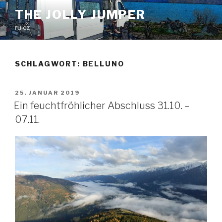
Zum
THE JOLLY JUMPER
Inhalt
rulez
springen
SCHLAGWORT:
BELLUNO
VERÖFFENTLICHT
25. JANUAR 2019
AM
Ein feuchtfröhlicher Abschluss 31.10. –
07.11.