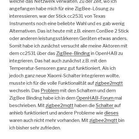
welche das Netzwerk verwalten. Zu der Zeit, wo ich
angefangen habe mich für eine ZigBee-Lösung zu
interessieren, war der Stick cc2531 von Texas
Instruments noch eine beliebte Wahl und es gab wenig
Alternativen. Das ist heute mit z.B. einem ConBee 2 Stick
oder anderen leistungsstärkeren Geräten etwas anders.
Somit habe ich zunächst versucht alle meine Aktoren mit
dem cc2531 über das
ZigBee-Binding
in OpenHAB zu
integrieren. Das hat auch zunächst z.B. mit den
Temperatur-Sensoren ganz gut funktioniert. Als ich
jedoch ganz neue Xiaomi-Schalter integrieren wollte,
musste ich für die volle Funktionalität auf
zigbee2mqtt
wechseln. Das
Problem
mit den Schaltern und dem
ZigBee Binding habe ich in dem
OpenHAB-Forum
mal
beschrieben. Mit
zigbee2mqtt
haben die
Schalter
auf
anhieb funktioniert und andere Probleme wie
dieses
waren auch nicht mehr vorhanden. Mit
zigbee2mqtt
bin
ich bisher sehr zufrieden.