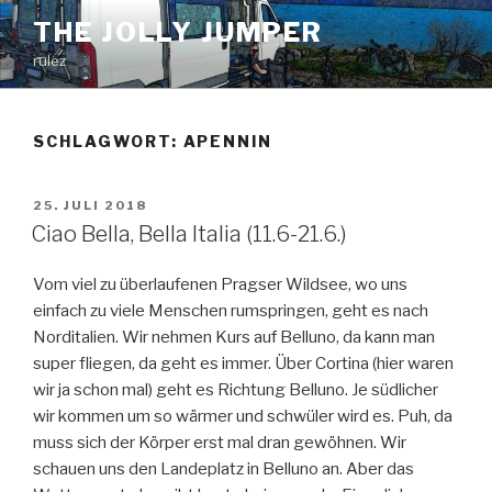
Zum
THE JOLLY JUMPER
Inhalt
rulez
springen
SCHLAGWORT:
APENNIN
VERÖFFENTLICHT
25. JULI 2018
AM
Ciao Bella, Bella Italia (11.6-21.6.)
Vom viel zu überlaufenen Pragser Wildsee, wo uns
einfach zu viele Menschen rumspringen, geht es nach
Norditalien. Wir nehmen Kurs auf Belluno, da kann man
super fliegen, da geht es immer. Über Cortina (hier waren
wir ja schon mal) geht es Richtung Belluno. Je südlicher
wir kommen um so wärmer und schwüler wird es. Puh, da
muss sich der Körper erst mal dran gewöhnen. Wir
schauen uns den Landeplatz in Belluno an. Aber das