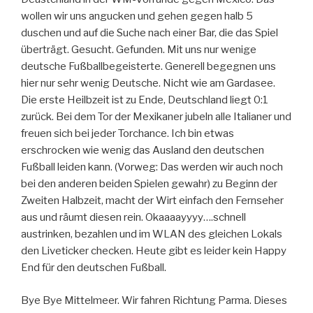
wollen wir uns angucken und gehen gegen halb 5
duschen und auf die Suche nach einer Bar, die das Spiel
überträgt. Gesucht. Gefunden. Mit uns nur wenige
deutsche Fußballbegeisterte. Generell begegnen uns
hier nur sehr wenig Deutsche. Nicht wie am Gardasee.
Die erste Heilbzeit ist zu Ende, Deutschland liegt 0:1
zurück. Bei dem Tor der Mexikaner jubeln alle Italianer und
freuen sich bei jeder Torchance. Ich bin etwas
erschrocken wie wenig das Ausland den deutschen
Fußball leiden kann. (Vorweg: Das werden wir auch noch
bei den anderen beiden Spielen gewahr) zu Beginn der
Zweiten Halbzeit, macht der Wirt einfach den Fernseher
aus und räumt diesen rein. Okaaaayyyy….schnell
austrinken, bezahlen und im WLAN des gleichen Lokals
den Liveticker checken. Heute gibt es leider kein Happy
End für den deutschen Fußball.
Bye Bye Mittelmeer. Wir fahren Richtung Parma. Dieses