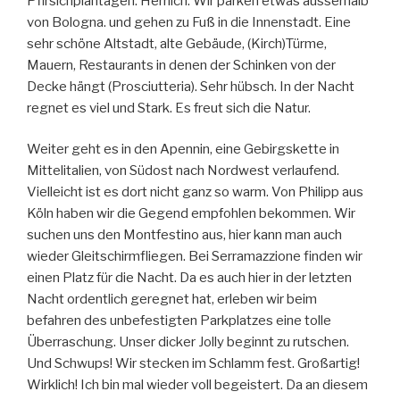
Pfirsichplantagen. Herrlich. Wir parken etwas ausserhalb
von Bologna. und gehen zu Fuß in die Innenstadt. Eine
sehr schöne Altstadt, alte Gebäude, (Kirch)Türme,
Mauern, Restaurants in denen der Schinken von der
Decke hängt (Prosciutteria). Sehr hübsch. In der Nacht
regnet es viel und Stark. Es freut sich die Natur.
Weiter geht es in den Apennin, eine Gebirgskette in
Mittelitalien, von Südost nach Nordwest verlaufend.
Vielleicht ist es dort nicht ganz so warm. Von Philipp aus
Köln haben wir die Gegend empfohlen bekommen. Wir
suchen uns den Montfestino aus, hier kann man auch
wieder Gleitschirmfliegen. Bei Serramazzione finden wir
einen Platz für die Nacht. Da es auch hier in der letzten
Nacht ordentlich geregnet hat, erleben wir beim
befahren des unbefestigten Parkplatzes eine tolle
Überraschung. Unser dicker Jolly beginnt zu rutschen.
Und Schwups! Wir stecken im Schlamm fest. Großartig!
Wirklich! Ich bin mal wieder voll begeistert. Da an diesem