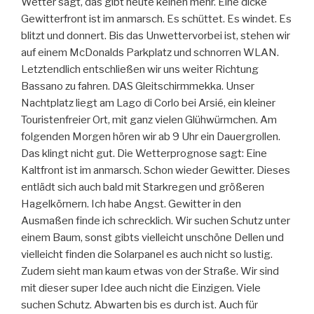
Wetter sagt, das gibt heute keinen mehr. Eine dicke
Gewitterfront ist im anmarsch. Es schüttet. Es windet. Es
blitzt und donnert. Bis das Unwettervorbei ist, stehen wir
auf einem McDonalds Parkplatz und schnorren WLAN.
Letztendlich entschließen wir uns weiter Richtung
Bassano zu fahren. DAS Gleitschirmmekka. Unser
Nachtplatz liegt am Lago di Corlo bei Arsié, ein kleiner
Touristenfreier Ort, mit ganz vielen Glühwürmchen. Am
folgenden Morgen hören wir ab 9 Uhr ein Dauergrollen.
Das klingt nicht gut. Die Wetterprognose sagt: Eine
Kaltfront ist im anmarsch. Schon wieder Gewitter. Dieses
entlädt sich auch bald mit Starkregen und größeren
Hagelkörnern. Ich habe Angst. Gewitter in den
Ausmaßen finde ich schrecklich. Wir suchen Schutz unter
einem Baum, sonst gibts vielleicht unschöne Dellen und
vielleicht finden die Solarpanel es auch nicht so lustig.
Zudem sieht man kaum etwas von der Straße. Wir sind
mit dieser super Idee auch nicht die Einzigen. Viele
suchen Schutz. Abwarten bis es durch ist. Auch für