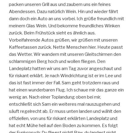
packen unseren Grill aus und zaubern uns ein feines
Abendessen. Dazu natürlich Wein. Hin und wieder fährt
dann doch ein Auto an uns vorbei. Ich grüße freundlich mit
meinem Glas Wein. Und bekomme freundliches Winken
zurück. Beim Frühstück sieht es ähnlich aus.
Vorbeifahrende Autos grüßen, wir grüßen mit unseren
Kaffeetassen zurück. Nette Menschen hier. Heute passt
das Wetter. Wir wandern mit unseren Gleitschirmen den
schlammigen Berg hoch und wollen fliegen. Den
Landeplatz hatten wir uns am Tag zuvor angeschaut und
für riskant erklärt. Je nach Windrichtung ist er im Lee und
das ist fast immer der Fall. Sam geht trotzdem raus und
hat einen wunderbaren Flug. Ich schaue mir das ganze ein
wenig an. Nach einer Toplandung oben bei mir,
entschließt sich Sam ein weiteres mal rauszugehen und
säuft regelrecht ab. Er muss unten landen und wählt den
offiziellen, von uns für riskant erklärten Landeplatz und
hat echt Mühe heil auf den Boden zu kommen. Es folgt
der Funkspruch: Du fliegst nicht! Bzw. du landest nicht