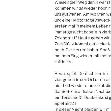
Wiesen (der Weg dahin war ste
kommen wir da wieder hoch mor
uns gut gehen. Am Morgen wer
und einer Motorsäge geweckt.
ersten mal in meinem Leben f
immer gesucht habe: ein vierb
Zeichen ist? Heute gehen wir
Zum Glück kommt der dicke Jo
hoch. Die Herren haben Spaß 
meinem Flug wieder mit meine
zufrieden.
Heute spielt Deutschland in
vier gehen in den Ort um in ei
hier fällt wieder einmal auf: d
der Seite ihrer lieben Nachba
ein Tor schießt. Deutschland
Spiel mit 2:1.
In dieser Nacht bleiben wir m