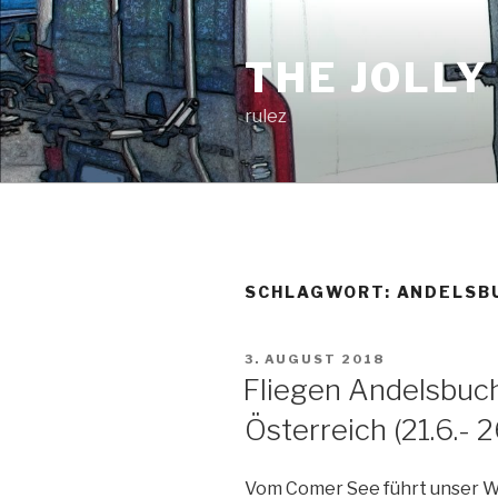
Zum
Inhalt
THE JOLLY
springen
rulez
SCHLAGWORT:
ANDELSB
VERÖFFENTLICHT
3. AUGUST 2018
AM
Fliegen Andelsbuc
Österreich (21.6.- 2
Vom Comer See führt unser W