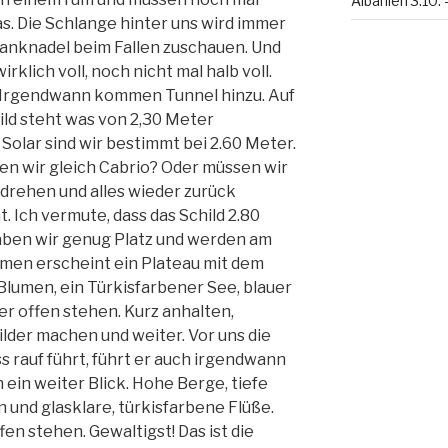
Albanien 3.10. 
as. Die Schlange hinter uns wird immer
anknadel beim Fallen zuschauen. Und
irklich voll, noch nicht mal halb voll.
h. Irgendwann kommen Tunnel hinzu. Auf
ild steht was von 2,30 Meter
olar sind wir bestimmt bei 2.60 Meter.
en wir gleich Cabrio? Oder müssen wir
drehen und alles wieder zurück
. Ich vermute, dass das Schild 2.80
 haben wir genug Platz und werden am
en erscheint ein Plateau mit dem
Blumen, ein Türkisfarbener See, blauer
r offen stehen. Kurz anhalten,
ilder machen und weiter. Vor uns die
 rauf führt, führt er auch irgendwann
h ein weiter Blick. Hohe Berge, tiefe
ün und glasklare, türkisfarbene Flüße.
en stehen. Gewaltigst! Das ist die