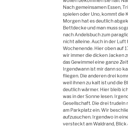
wollen bekommen sie halt Nam
Nach gemeinsamen Essen, Tri
spielen oder Uno, kommt die 
Morgen hat es deutlich abgek
Bettdecke und man muss sogar
nach Andelsbuch zum paraglide
nicht alleine. Auch in der Luft
Wochenende. Hier oben auf 170
wir immer die dicken Jacken z
das Gewimmel eine ganze Zeit 
Irgendwann ist mir dann so kal
fliegen. Die anderen drei ko
weil ihnen zu kalt ist und die
deutlich wärmer. Hier bleib i
was in der Sonne lesen. Irg
Gesellschaft. Die drei trude
am Parkplatz ein. Wir beschl
aufzusuchen. Irgendwo in ein
versteckt am Waldrand, Blick