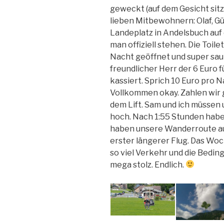
geweckt (auf dem Gesicht sit
lieben Mitbewohnern: Olaf, Gü
Landeplatz in Andelsbuch auf
man offiziell stehen. Die Toile
Nacht geöffnet und super sau
freundlicher Herr der 6 Euro 
kassiert. Sprich 10 Euro pro N
Vollkommen okay. Zahlen wir g
dem Lift. Sam und ich müssen
hoch. Nach 1:55 Stunden haben
haben unsere Wanderroute aus 
erster längerer Flug. Das Woch
so viel Verkehr und die Beding
mega stolz. Endlich.