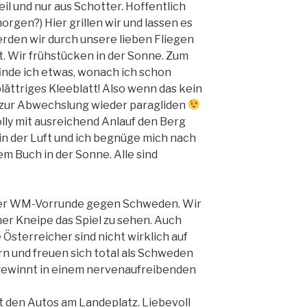
il und nur aus Schotter. Hoffentlich
gen?) Hier grillen wir und lassen es
den wir durch unsere lieben Fliegen
 Wir frühstücken in der Sonne. Zum
inde ich etwas, wonach ich schon
lättriges Kleeblatt! Also wenn das kein
 zur Abwechslung wieder paragliden
lly mit ausreichend Anlauf den Berg
in der Luft und ich begnüge mich nach
m Buch in der Sonne. Alle sind
 der WM-Vorrunde gegen Schweden. Wir
ner Kneipe das Spiel zu sehen. Auch
ie Österreicher sind nicht wirklich auf
rn und freuen sich total als Schweden
 gewinnt in einem nervenaufreibenden
it den Autos am Landeplatz. Liebevoll