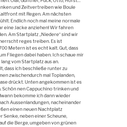
en: Olaf, Günther, Puck, Otto, Horst…
nken und Zeitvertreiben wie Boule
Kaltfront mit Regen. Am nächsten
ühlt. Endlich noch mal meine normale
 eine Jacke anziehen! Wir fahren
n. Am Startplatz „Niedere“ sind wir
 herrscht reges treiben. Es ist
0 Metern ist es echt kalt. Gut, dass
um Fliegen dabei haben. Ich schaue mir
lang vom Startplatz aus an.
t, dass ich beschließe runter zu
mmen zwischendurch mal Toplanden,
 Blase drückt. Unten angekommen ist es
ch. Schön nen Cappuchino trinken und
endwann bekomme ich dann wieder
ln nach Aussenlandungen, nacheinander
ießen einen neuen Nachtplatz
er Senke, neben einer Scheune,
 auf die Berge, umgeben von grünen