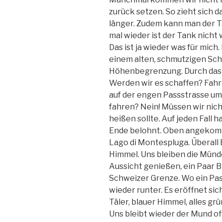
zurück setzen. So zieht sich d
länger. Zudem kann man der T
mal wieder ist der Tank nicht w
Das ist ja wieder was für mic
einem alten, schmutzigen Sch
Höhenbegrenzung. Durch das S
Werden wir es schaffen? Fahr
auf der engen Passstrasse um
fahren? Nein! Müssen wir nicht
heißen sollte. Auf jeden Fall
Ende belohnt. Oben angekomm
Lago di Montespluga. Überall 
Himmel. Uns bleiben die Münde
Aussicht genießen, ein Paar B
Schweizer Grenze. Wo ein Pass
wieder runter. Es eröffnet sic
Täler, blauer Himmel, alles gr
Uns bleibt wieder der Mund off