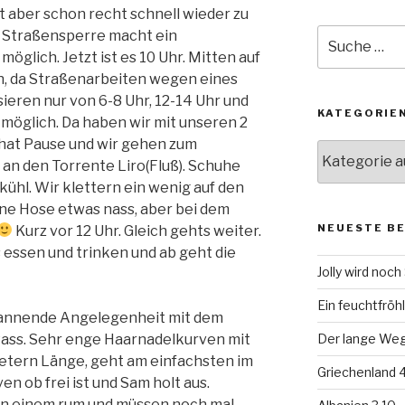
st aber schon recht schnell wieder zu
Suche
 Straßensperre macht ein
nach:
glich. Jetzt ist es 10 Uhr. Mitten auf
n, da Straßenarbeiten wegen eines
ieren nur von 6-8 Uhr, 12-14 Uhr und
KATEGORIE
öglich. Da haben wir mit unseren 2
 hat Pause und wir gehen zum
Kategorien
 an den Torrente Liro(Fluß). Schuhe
 kühl. Wir klettern ein wenig auf den
eine Hose etwas nass, aber bei dem
NEUESTE B
Kurz vor 12 Uhr. Gleich gehts weiter.
s essen und trinken und ab geht die
Jolly wird noc
Ein feuchtfröhl
spannende Angelegenheit mit dem
r Pass. Sehr enge Haarnadelkurven mit
Der lange Weg 
etern Länge, geht am einfachsten im
Griechenland 4
n ob frei ist und Sam holt aus.
n einem rum und müssen noch mal