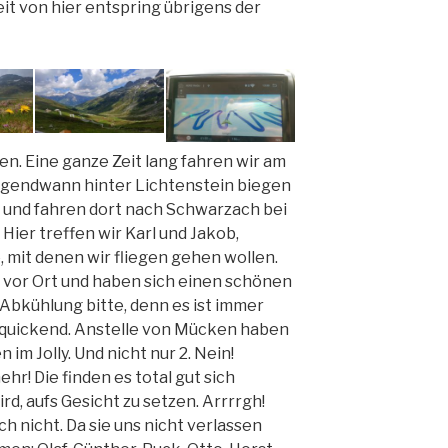
it von hier entspring übrigens der
n. Eine ganze Zeit lang fahren wir am
 Irgendwann hinter Lichtenstein biegen
h und fahren dort nach Schwarzach bei
Hier treffen wir Karl und Jakob,
, mit denen wir fliegen gehen wollen.
e vor Ort und haben sich einen schönen
 Abkühlung bitte, denn es ist immer
erquickend. Anstelle von Mücken haben
 im Jolly. Und nicht nur 2. Nein!
r! Die finden es total gut sich
ird, aufs Gesicht zu setzen. Arrrrgh!
 nicht. Da sie uns nicht verlassen