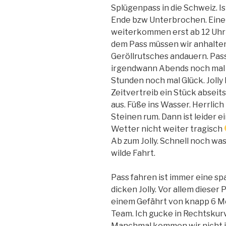
Splügenpass in die Schweiz. I
Ende bzw Unterbrochen. Eine
weiterkommen erst ab 12 Uhr mö
dem Pass müssen wir anhalte
Geröllrutsches andauern. Pass
irgendwann Abends noch mal m
Stunden noch mal Glück. Jolly
Zeitvertreib ein Stück abseits
aus. Füße ins Wasser. Herrlich
Steinen rum. Dann ist leider 
Wetter nicht weiter tragisch
Ab zum Jolly. Schnell noch wa
wilde Fahrt.
Pass fahren ist immer eine 
dicken Jolly. Vor allem diese
einem Gefährt von knapp 6 M
Team. Ich gucke in Rechtskurve
Manchmal kommen wir nicht i