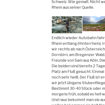
Schweiz. Wie gemalt. Nicht we
Rhein aus seiner Quelle.
Endlich wieder Autobahn fahre
Rhein entlang (Hinterrhein).
wir rechts ab nach Österreic
Dornbirn, am Bregenzer Wald. 
Freunde von Sam aus Köln. Die
Die beiden sind bereits 2 Tag
Platz am Fluß gesucht. Einmal
noch sehr heiß. Der Fluß ist 
wir jetzt übigens Stubenfliegen
Bestimmt 30-40 Stück oder meh
morgens früh, sobald es hell w
Und raus bekommt man sie auch