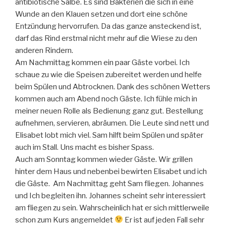
antibiotische Salbe. Es sind Bakterien die sich in eine
Wunde an den Klauen setzen und dort eine schöne
Entzündung hervorrufen. Da das ganze ansteckend ist,
darf das Rind erstmal nicht mehr auf die Wiese zu den
anderen Rindern.
Am Nachmittag kommen ein paar Gäste vorbei. Ich
schaue zu wie die Speisen zubereitet werden und helfe
beim Spülen und Abtrocknen. Dank des schönen Wetters
kommen auch am Abend noch Gäste. Ich fühle mich in
meiner neuen Rolle als Bedienung ganz gut. Bestellung
aufnehmen, servieren, abräumen. Die Leute sind nett und
Elisabet lobt mich viel. Sam hilft beim Spülen und später
auch im Stall. Uns macht es bisher Spass.
Auch am Sonntag kommen wieder Gäste. Wir grillen
hinter dem Haus und nebenbei bewirten Elisabet und ich
die Gäste. Am Nachmittag geht Sam fliegen. Johannes
und Ich begleiten ihn. Johannes scheint sehr interessiert
am fliegen zu sein. Wahrscheinlich hat er sich mittlerweile
schon zum Kurs angemeldet
Er ist auf jeden Fall sehr