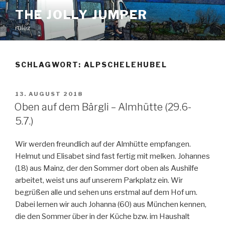
Zum
THE JOLLY JUMPER
Inhalt
rulez
springen
SCHLAGWORT:
ALPSCHELEHUBEL
VERÖFFENTLICHT
13. AUGUST 2018
AM
Oben auf dem Bärgli – Almhütte (29.6-
5.7.)
Wir werden freundlich auf der Almhütte empfangen.
Helmut und Elisabet sind fast fertig mit melken. Johannes
(18) aus Mainz, der den Sommer dort oben als Aushilfe
arbeitet, weist uns auf unserem Parkplatz ein. Wir
begrüßen alle und sehen uns erstmal auf dem Hof um.
Dabei lernen wir auch Johanna (60) aus München kennen,
die den Sommer über in der Küche bzw. im Haushalt