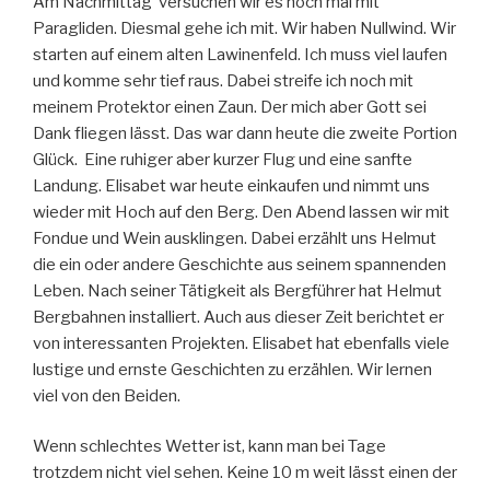
Am Nachmittag versuchen wir es noch mal mit
Paragliden. Diesmal gehe ich mit. Wir haben Nullwind. Wir
starten auf einem alten Lawinenfeld. Ich muss viel laufen
und komme sehr tief raus. Dabei streife ich noch mit
meinem Protektor einen Zaun. Der mich aber Gott sei
Dank fliegen lässt. Das war dann heute die zweite Portion
Glück. Eine ruhiger aber kurzer Flug und eine sanfte
Landung. Elisabet war heute einkaufen und nimmt uns
wieder mit Hoch auf den Berg. Den Abend lassen wir mit
Fondue und Wein ausklingen. Dabei erzählt uns Helmut
die ein oder andere Geschichte aus seinem spannenden
Leben. Nach seiner Tätigkeit als Bergführer hat Helmut
Bergbahnen installiert. Auch aus dieser Zeit berichtet er
von interessanten Projekten. Elisabet hat ebenfalls viele
lustige und ernste Geschichten zu erzählen. Wir lernen
viel von den Beiden.
Wenn schlechtes Wetter ist, kann man bei Tage
trotzdem nicht viel sehen. Keine 10 m weit lässt einen der