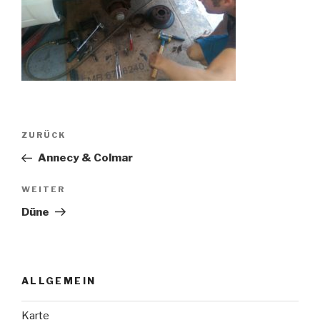
Beitragsnavigation
Vorheriger
ZURÜCK
Beitrag
Annecy & Colmar
Nächster
WEITER
Beitrag
Düne
ALLGEMEIN
Karte