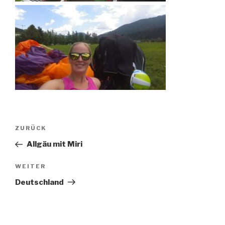
Beitragsnavigation
Vorheriger
ZURÜCK
Beitrag
Allgäu mit Miri
Nächster
WEITER
Beitrag
Deutschland